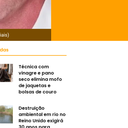
ais)
idas
Técnica com
vinagre e pano
seco elimina mofo
de jaquetas e
bolsas de couro
Destruição
ambiental em rio no
Reino Unido exigirá
30 anos para