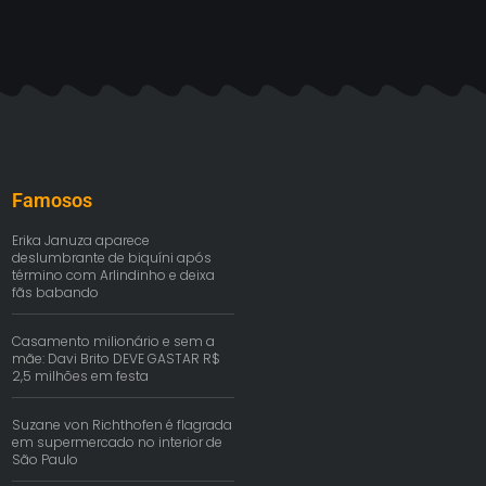
Famosos
Erika Januza aparece
deslumbrante de biquíni após
término com Arlindinho e deixa
fãs babando
Casamento milionário e sem a
mãe: Davi Brito DEVE GASTAR R$
2,5 milhões em festa
Suzane von Richthofen é flagrada
em supermercado no interior de
São Paulo