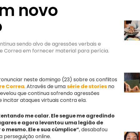
em novo
o
tinua sendo alvo de agressões verbais e
e Correa em fornecer material para perícia.
ronunciar neste domingo (23) sobre os conflitos
re Correa
. Através de uma
série de stories
no
revelou que continua sofrendo agressões
incitar ataques virtuais contra ela.
tentando me calar. Ele segue me agredindo
ugares e agora levantou uma legião de
r o mesmo. Ele e sua cúmplice”
, desabafou
 perseguição online.