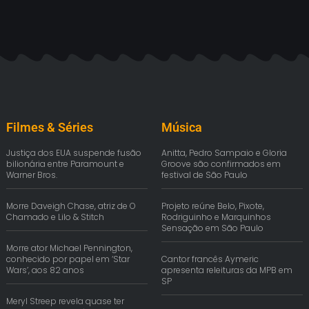
Filmes & Séries
Música
Justiça dos EUA suspende fusão
Anitta, Pedro Sampaio e Gloria
bilionária entre Paramount e
Groove são confirmados em
Warner Bros.
festival de São Paulo
Morre Daveigh Chase, atriz de O
Projeto reúne Belo, Pixote,
Chamado e Lilo & Stitch
Rodriguinho e Marquinhos
Sensação em São Paulo
Morre ator Michael Pennington,
conhecido por papel em ‘Star
Cantor francês Aymeric
Wars’, aos 82 anos
apresenta releituras da MPB em
SP
Meryl Streep revela quase ter