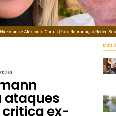
 Hickmann e Alexandre Correa (Foto Reprodução Redes Soci
Mais l
arbosa
kmann
 ataques
 critica ex-