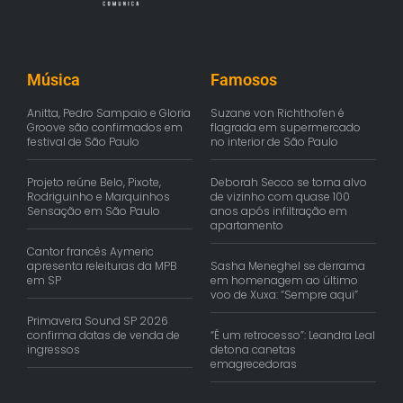
Música
Famosos
Anitta, Pedro Sampaio e Gloria
Suzane von Richthofen é
Groove são confirmados em
flagrada em supermercado
festival de São Paulo
no interior de São Paulo
Projeto reúne Belo, Pixote,
Deborah Secco se torna alvo
Rodriguinho e Marquinhos
de vizinho com quase 100
Sensação em São Paulo
anos após infiltração em
apartamento
Cantor francês Aymeric
apresenta releituras da MPB
Sasha Meneghel se derrama
em SP
em homenagem ao último
voo de Xuxa: “Sempre aqui”
Primavera Sound SP 2026
confirma datas de venda de
“É um retrocesso”: Leandra Leal
ingressos
detona canetas
emagrecedoras