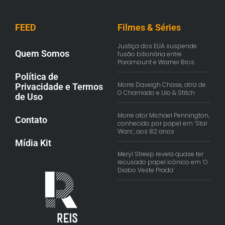
FEED
Filmes & Séries
Justiça dos EUA suspende
Quem Somos
fusão bilionária entre
Paramount e Warner Bros.
Política de
Morre Daveigh Chase, atriz de
Privacidade e Termos
O Chamado e Lilo & Stitch
de Uso
Morre ator Michael Pennington,
Contato
conhecido por papel em ‘Star
Wars’, aos 82 anos
Mídia Kit
Meryl Streep revela quase ter
recusado papel icônico em ‘O
Diabo Veste Prada’