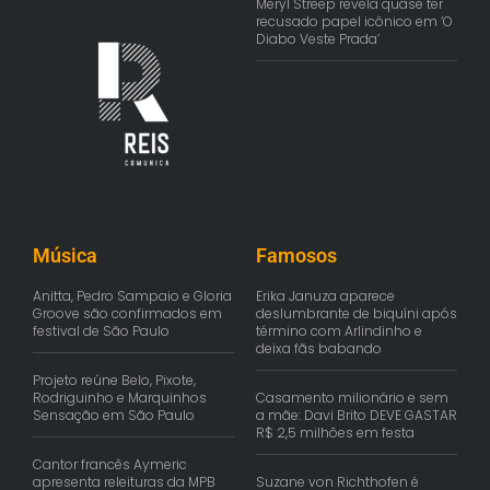
Meryl Streep revela quase ter
recusado papel icônico em ‘O
Diabo Veste Prada’
Música
Famosos
Anitta, Pedro Sampaio e Gloria
Erika Januza aparece
Groove são confirmados em
deslumbrante de biquíni após
festival de São Paulo
término com Arlindinho e
deixa fãs babando
Projeto reúne Belo, Pixote,
Rodriguinho e Marquinhos
Casamento milionário e sem
Sensação em São Paulo
a mãe: Davi Brito DEVE GASTAR
R$ 2,5 milhões em festa
Cantor francês Aymeric
apresenta releituras da MPB
Suzane von Richthofen é