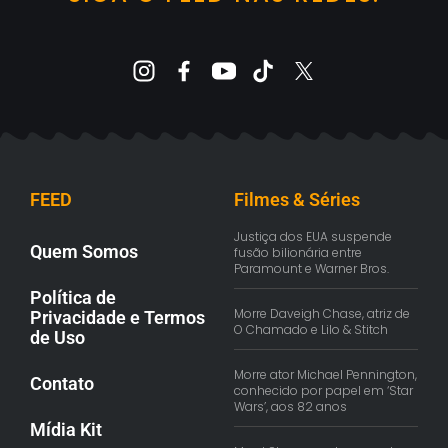
FEED
Filmes & Séries
Justiça dos EUA suspende
Quem Somos
fusão bilionária entre
Paramount e Warner Bros.
Política de
Morre Daveigh Chase, atriz de
Privacidade e Termos
O Chamado e Lilo & Stitch
de Uso
Morre ator Michael Pennington,
Contato
conhecido por papel em ‘Star
Wars’, aos 82 anos
Mídia Kit