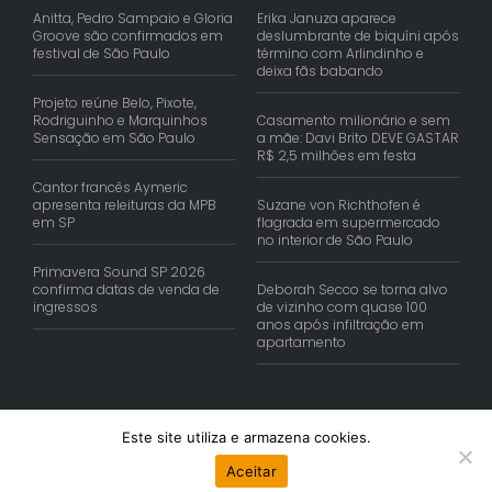
Anitta, Pedro Sampaio e Gloria
Erika Januza aparece
Groove são confirmados em
deslumbrante de biquíni após
festival de São Paulo
término com Arlindinho e
deixa fãs babando
Projeto reúne Belo, Pixote,
Rodriguinho e Marquinhos
Casamento milionário e sem
Sensação em São Paulo
a mãe: Davi Brito DEVE GASTAR
R$ 2,5 milhões em festa
Cantor francês Aymeric
apresenta releituras da MPB
Suzane von Richthofen é
em SP
flagrada em supermercado
no interior de São Paulo
Primavera Sound SP 2026
confirma datas de venda de
Deborah Secco se torna alvo
ingressos
de vizinho com quase 100
anos após infiltração em
apartamento
Este site utiliza e armazena cookies.
© Copyright 2026 | Reis Comunica. Todos os Direitos Reservados.
Aceitar