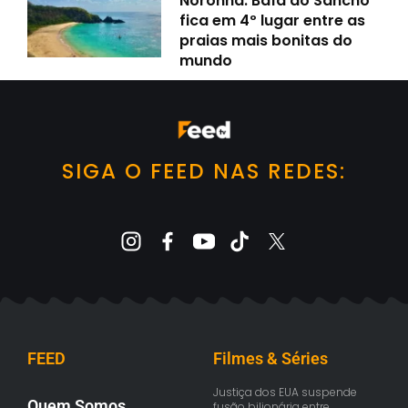
Noronha: Baía do Sancho
fica em 4º lugar entre as
praias mais bonitas do
mundo
SIGA O FEED NAS REDES:
FEED
Filmes & Séries
Justiça dos EUA suspende
Quem Somos
fusão bilionária entre