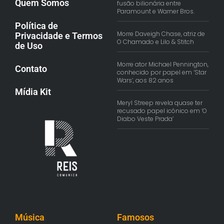
Quem Somos
fusão bilionária entre
Paramount e Warner Bros.
Política de
Morre Daveigh Chase, atriz de
Privacidade e Termos
O Chamado e Lilo & Stitch
de Uso
Morre ator Michael Pennington,
Contato
conhecido por papel em ‘Star
Wars’, aos 82 anos
Mídia Kit
Meryl Streep revela quase ter
recusado papel icônico em ‘O
Diabo Veste Prada’
Música
Famosos