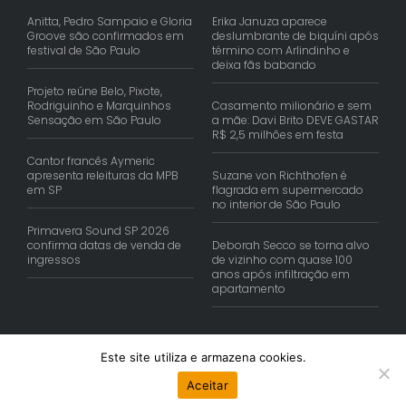
Anitta, Pedro Sampaio e Gloria
Erika Januza aparece
Groove são confirmados em
deslumbrante de biquíni após
festival de São Paulo
término com Arlindinho e
deixa fãs babando
Projeto reúne Belo, Pixote,
Rodriguinho e Marquinhos
Casamento milionário e sem
Sensação em São Paulo
a mãe: Davi Brito DEVE GASTAR
R$ 2,5 milhões em festa
Cantor francês Aymeric
apresenta releituras da MPB
Suzane von Richthofen é
em SP
flagrada em supermercado
no interior de São Paulo
Primavera Sound SP 2026
confirma datas de venda de
Deborah Secco se torna alvo
ingressos
de vizinho com quase 100
anos após infiltração em
apartamento
Este site utiliza e armazena cookies.
© Copyright 2026 | Reis Comunica. Todos os Direitos Reservados.
Aceitar