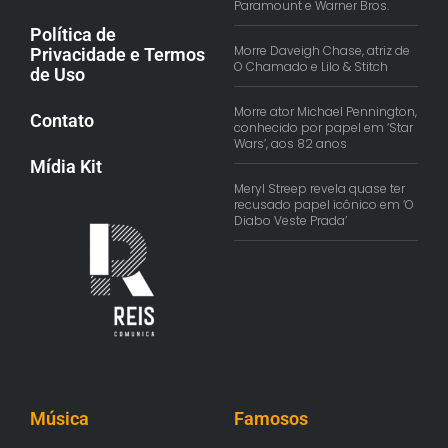
Paramount e Warner Bros.
Política de
Morre Daveigh Chase, atriz de
Privacidade e Termos
O Chamado e Lilo & Stitch
de Uso
Morre ator Michael Pennington,
Contato
conhecido por papel em ‘Star
Wars’, aos 82 anos
Mídia Kit
Meryl Streep revela quase ter
recusado papel icônico em ‘O
Diabo Veste Prada’
Música
Famosos