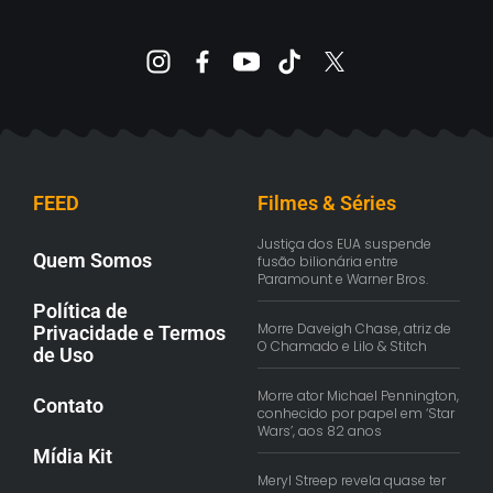
FEED
Filmes & Séries
Justiça dos EUA suspende
Quem Somos
fusão bilionária entre
Paramount e Warner Bros.
Política de
Morre Daveigh Chase, atriz de
Privacidade e Termos
O Chamado e Lilo & Stitch
de Uso
Morre ator Michael Pennington,
Contato
conhecido por papel em ‘Star
Wars’, aos 82 anos
Mídia Kit
Meryl Streep revela quase ter