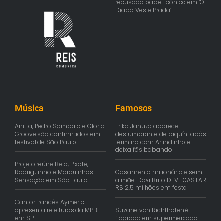
recusado papel icônico em ‘O
Diabo Veste Prada’
Música
Famosos
Anitta, Pedro Sampaio e Gloria
Erika Januza aparece
Groove são confirmados em
deslumbrante de biquíni após
festival de São Paulo
término com Arlindinho e
deixa fãs babando
Projeto reúne Belo, Pixote,
Rodriguinho e Marquinhos
Casamento milionário e sem
Sensação em São Paulo
a mãe: Davi Brito DEVE GASTAR
R$ 2,5 milhões em festa
Cantor francês Aymeric
apresenta releituras da MPB
Suzane von Richthofen é
em SP
flagrada em supermercado