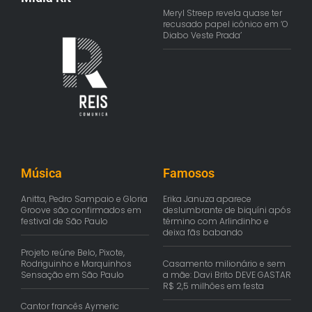
Meryl Streep revela quase ter
recusado papel icônico em ‘O
Diabo Veste Prada’
Música
Famosos
Anitta, Pedro Sampaio e Gloria
Erika Januza aparece
Groove são confirmados em
deslumbrante de biquíni após
festival de São Paulo
término com Arlindinho e
deixa fãs babando
Projeto reúne Belo, Pixote,
Rodriguinho e Marquinhos
Casamento milionário e sem
Sensação em São Paulo
a mãe: Davi Brito DEVE GASTAR
R$ 2,5 milhões em festa
Cantor francês Aymeric