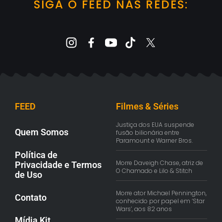
SIGA O FEED NAS REDES:
FEED
Filmes & Séries
Justiça dos EUA suspende
Quem Somos
fusão bilionária entre
Paramount e Warner Bros.
Política de
Morre Daveigh Chase, atriz de
Privacidade e Termos
O Chamado e Lilo & Stitch
de Uso
Morre ator Michael Pennington,
Contato
conhecido por papel em ‘Star
Wars’, aos 82 anos
Mídia Kit