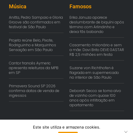
Música
Famosos
Anitta, Pedro Sampaio e Gloria
Erika Januza aparece
Groove são confirmados em
deslumbrante de biquíni após
festival de São Paulo
término com Arlindinho e
deixa fãs babando
Projeto reúne Belo, Pixote,
Rodriguinho e Marquinhos
Casamento milionário e sem
Sensação em São Paulo
a mãe: Davi Brito DEVE GASTAR
R$ 2,5 milhões em festa
Cantor francês Aymeric
apresenta releituras da MPB
Suzane von Richthofen é
em SP
flagrada em supermercado
no interior de São Paulo
Primavera Sound SP 2026
confirma datas de venda de
Deborah Secco se torna alvo
ingressos
de vizinho com quase 100
anos após infiltração em
apartamento
Este site utiliza e armazena cookies.