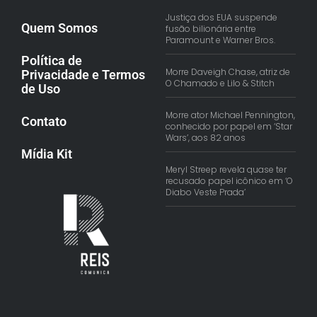
Justiça dos EUA suspende
Quem Somos
fusão bilionária entre
Paramount e Warner Bros.
Política de
Morre Daveigh Chase, atriz de
Privacidade e Termos
O Chamado e Lilo & Stitch
de Uso
Morre ator Michael Pennington,
Contato
conhecido por papel em ‘Star
Wars’, aos 82 anos
Mídia Kit
Meryl Streep revela quase ter
recusado papel icônico em ‘O
Diabo Veste Prada’