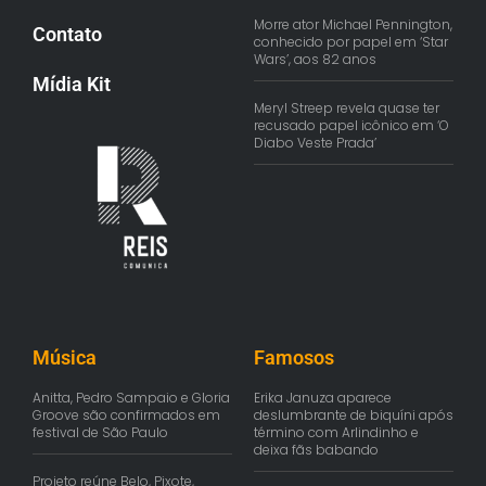
Morre ator Michael Pennington,
Contato
conhecido por papel em ‘Star
Wars’, aos 82 anos
Mídia Kit
Meryl Streep revela quase ter
recusado papel icônico em ‘O
Diabo Veste Prada’
Música
Famosos
Anitta, Pedro Sampaio e Gloria
Erika Januza aparece
Groove são confirmados em
deslumbrante de biquíni após
festival de São Paulo
término com Arlindinho e
deixa fãs babando
Projeto reúne Belo, Pixote,