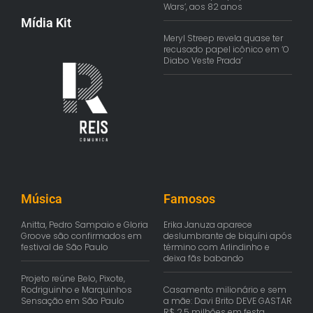
Wars’, aos 82 anos
Mídia Kit
Meryl Streep revela quase ter
recusado papel icônico em ‘O
Diabo Veste Prada’
Música
Famosos
Anitta, Pedro Sampaio e Gloria
Erika Januza aparece
Groove são confirmados em
deslumbrante de biquíni após
festival de São Paulo
término com Arlindinho e
deixa fãs babando
Projeto reúne Belo, Pixote,
Rodriguinho e Marquinhos
Casamento milionário e sem
Sensação em São Paulo
a mãe: Davi Brito DEVE GASTAR
R$ 2,5 milhões em festa