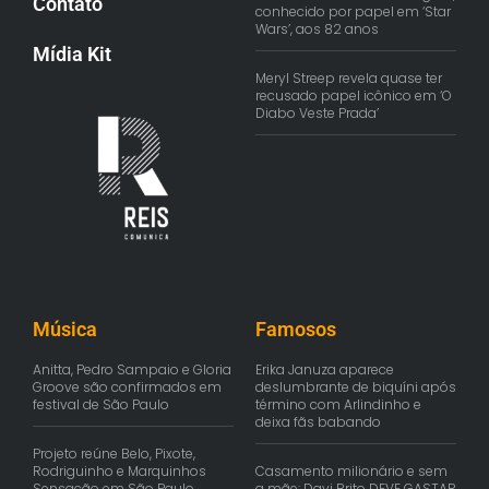
Contato
conhecido por papel em ‘Star
Wars’, aos 82 anos
Mídia Kit
Meryl Streep revela quase ter
recusado papel icônico em ‘O
Diabo Veste Prada’
Música
Famosos
Anitta, Pedro Sampaio e Gloria
Erika Januza aparece
Groove são confirmados em
deslumbrante de biquíni após
festival de São Paulo
término com Arlindinho e
deixa fãs babando
Projeto reúne Belo, Pixote,
Rodriguinho e Marquinhos
Casamento milionário e sem
Sensação em São Paulo
a mãe: Davi Brito DEVE GASTAR