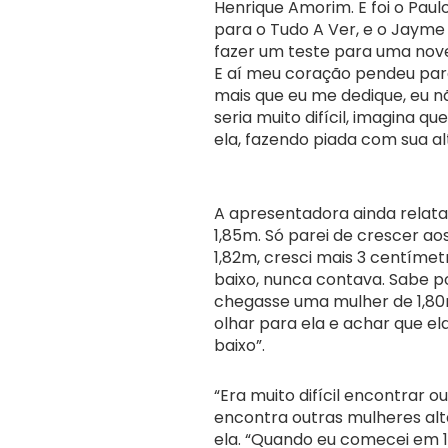
Henrique Amorim. E foi o Pau
para o Tudo A Ver, e o Jaym
fazer um teste para uma novel
E aí meu coração pendeu para 
mais que eu me dedique, eu 
seria muito difícil, imagina 
ela, fazendo piada com sua al
A apresentadora ainda relata
1,85m. Só parei de crescer aos
1,82m, cresci mais 3 centíme
baixo, nunca contava. Sabe p
chegasse uma mulher de 1,80m
olhar para ela e achar que e
baixo”.
“Era muito difícil encontrar
encontra outras mulheres alt
ela. “Quando eu comecei em 