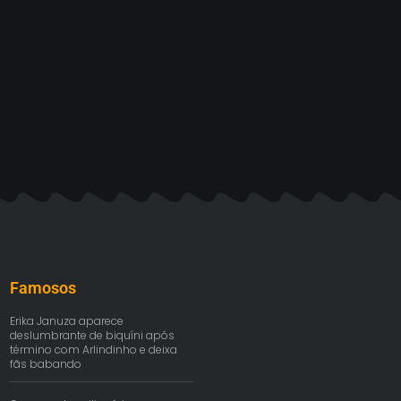
Famosos
Erika Januza aparece
deslumbrante de biquíni após
término com Arlindinho e deixa
fãs babando