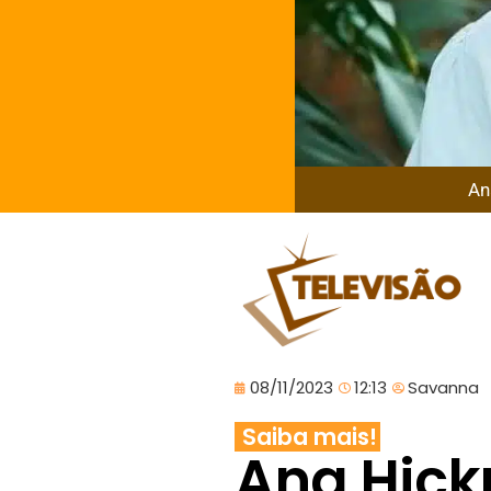
An
08/11/2023
12:13
Savanna
Saiba mais!
Ana Hic