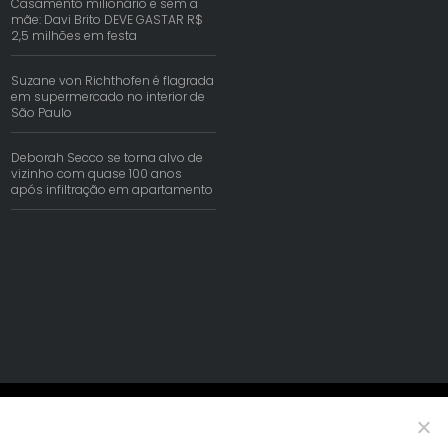
Casamento milionário e sem a
mãe: Davi Brito DEVE GASTAR R$
2,5 milhões em festa
Suzane von Richthofen é flagrada
em supermercado no interior de
São Paulo
Deborah Secco se torna alvo de
vizinho com quase 100 anos
após infiltração em apartamento