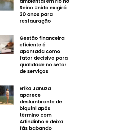
ambiental em rio no
Reino Unido exigirá
30 anos para
restauração
Gestão financeira
eficiente é
apontada como
fator decisivo para
qualidade no setor
de serviços
Erika Januza
aparece
deslumbrante de
biquíni após
término com
Arlindinho e deixa
fãs babando