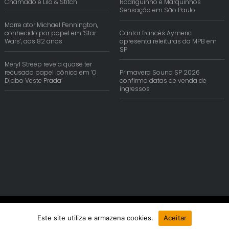
Chamado e Lilo & Stitch
Rodriguinho e Marquinhos
Sensação em São Paulo
Morre ator Michael Pennington,
conhecido por papel em ‘Star
Cantor francês Aymeric
Wars’, aos 82 anos
apresenta releituras da MPB em
SP
Meryl Streep revela quase ter
recusado papel icônico em ‘O
Primavera Sound SP 2026
Diabo Veste Prada’
confirma datas de venda de
ingressos
© Copyright 2026 | Reis Comunica. Todos os Direitos Reservados.
Este site utiliza e armazena cookies.
Aceitar