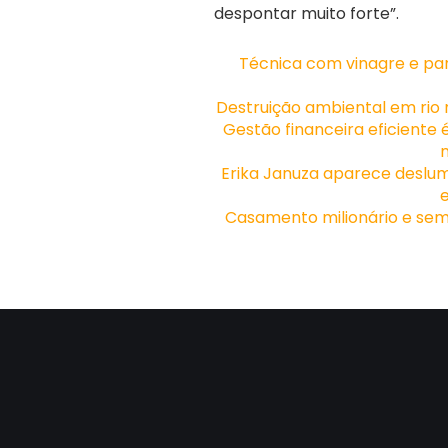
despontar muito forte”.
Técnica com vinagre e pan
Destruição ambiental em rio 
Gestão financeira eficiente
Erika Januza aparece deslum
Casamento milionário e sem