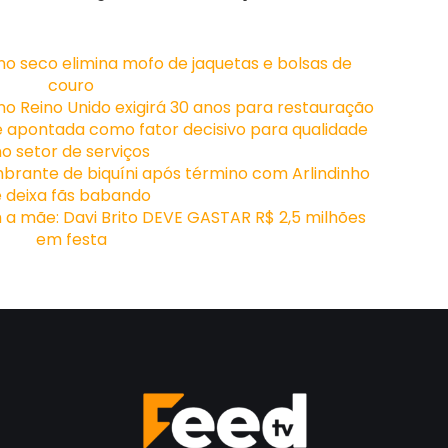
o seco elimina mofo de jaquetas e bolsas de
couro
no Reino Unido exigirá 30 anos para restauração
 é apontada como fator decisivo para qualidade
no setor de serviços
brante de biquíni após término com Arlindinho
e deixa fãs babando
 a mãe: Davi Brito DEVE GASTAR R$ 2,5 milhões
em festa