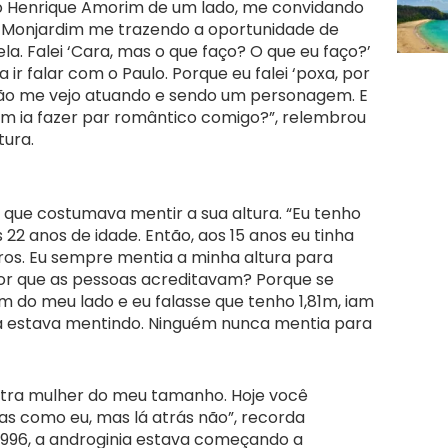
lo Henrique Amorim de um lado, me convidando
e Monjardim me trazendo a oportunidade de
a. Falei ‘Cara, mas o que faço? O que eu faço?’
ir falar com o Paulo. Porque eu falei ‘poxa, por
não me vejo atuando e sendo um personagem. E
quem ia fazer par romântico comigo?”, relembrou
tura.
 que costumava mentir a sua altura. “Eu tenho
 22 anos de idade. Então, aos 15 anos eu tinha
tros. Eu sempre mentia a minha altura para
or que as pessoas acreditavam? Porque se
 do meu lado e eu falasse que tenho 1,81m, iam
la estava mentindo. Ninguém nunca mentia para
 outra mulher do meu tamanho. Hoje você
as como eu, mas lá atrás não”, recorda
1996, a androginia estava começando a