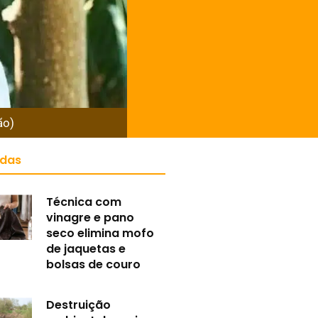
ão)
idas
Técnica com
vinagre e pano
seco elimina mofo
de jaquetas e
bolsas de couro
Destruição