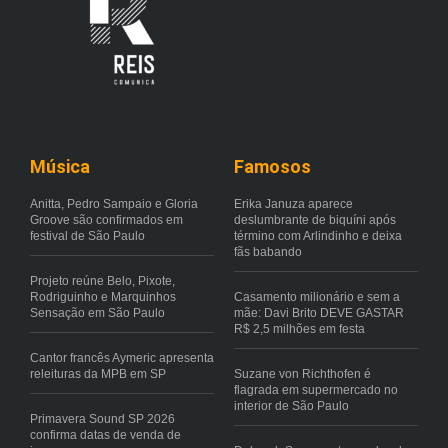
Música
Famosos
Anitta, Pedro Sampaio e Gloria
Erika Januza aparece
Groove são confirmados em
deslumbrante de biquíni após
festival de São Paulo
término com Arlindinho e deixa
fãs babando
Projeto reúne Belo, Pixote,
Rodriguinho e Marquinhos
Casamento milionário e sem a
Sensação em São Paulo
mãe: Davi Brito DEVE GASTAR
R$ 2,5 milhões em festa
Cantor francês Aymeric apresenta
releituras da MPB em SP
Suzane von Richthofen é
flagrada em supermercado no
interior de São Paulo
Primavera Sound SP 2026
confirma datas de venda de