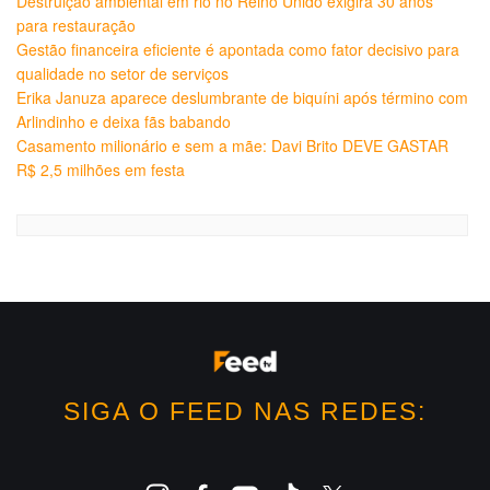
Destruição ambiental em rio no Reino Unido exigirá 30 anos
para restauração
Gestão financeira eficiente é apontada como fator decisivo para
qualidade no setor de serviços
Erika Januza aparece deslumbrante de biquíni após término com
Arlindinho e deixa fãs babando
Casamento milionário e sem a mãe: Davi Brito DEVE GASTAR
R$ 2,5 milhões em festa
SIGA O FEED NAS REDES: