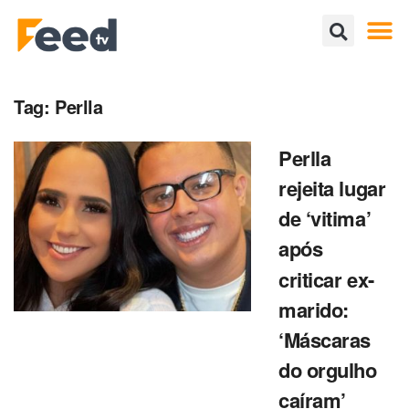
Tag:
Perlla
Perlla
rejeita lugar
de ‘vitima’
após
criticar ex-
marido:
‘Máscaras
do orgulho
caíram’