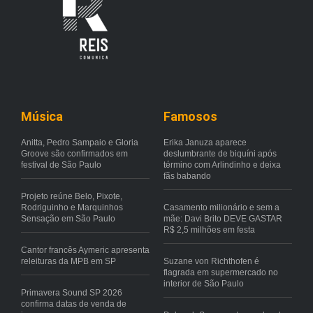
Música
Famosos
Anitta, Pedro Sampaio e Gloria
Erika Januza aparece
Groove são confirmados em
deslumbrante de biquíni após
festival de São Paulo
término com Arlindinho e deixa
fãs babando
Projeto reúne Belo, Pixote,
Rodriguinho e Marquinhos
Casamento milionário e sem a
Sensação em São Paulo
mãe: Davi Brito DEVE GASTAR
R$ 2,5 milhões em festa
Cantor francês Aymeric apresenta
releituras da MPB em SP
Suzane von Richthofen é
flagrada em supermercado no
interior de São Paulo
Primavera Sound SP 2026
confirma datas de venda de