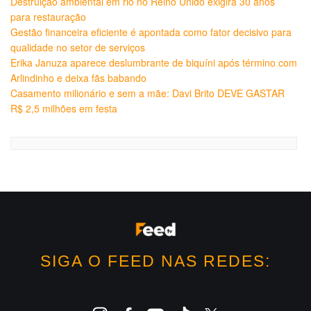
Destruição ambiental em rio no Reino Unido exigirá 30 anos
para restauração
Gestão financeira eficiente é apontada como fator decisivo para
qualidade no setor de serviços
Erika Januza aparece deslumbrante de biquíni após término com
Arlindinho e deixa fãs babando
Casamento milionário e sem a mãe: Davi Brito DEVE GASTAR
R$ 2,5 milhões em festa
SIGA O FEED NAS REDES: