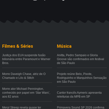
Filmes & Séries
Música
Justiça dos EUA suspende fusão
Anitta, Pedro Sampaio e Gloria
bilionária entre Paramount e Warner
Groove são confirmados em festival
Bros.
de São Paulo
Morre Daveigh Chase, atriz de O
Projeto reúne Belo, Pixote,
Chamado e Lilo & Stitch
Rodriguinho e Marquinhos Sensação
em São Paulo
Morre ator Michael Pennington,
conhecido por papel em ‘Star Wars’,
Cantor francês Aymeric apresenta
aos 82 anos
releituras da MPB em SP
Meryl Streep revela quase ter
Primavera Sound SP 2026 confirma