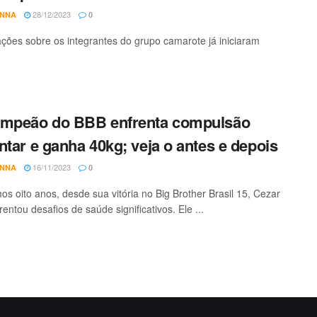
28/12/2023
ANNA
0
ções sobre os integrantes do grupo camarote já iniciaram
ampeão do BBB enfrenta compulsão
ntar e ganha 40kg; veja o antes e depois
16/11/2023
ANNA
0
mos oito anos, desde sua vitória no Big Brother Brasil 15, Cezar
entou desafios de saúde significativos. Ele ...