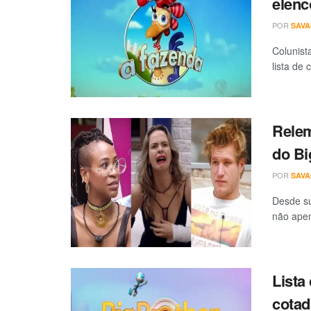
elenc
POR
SAV
Colunist
lista de
Relem
do Bi
POR
SAV
Desde su
não apen
Lista
cotad