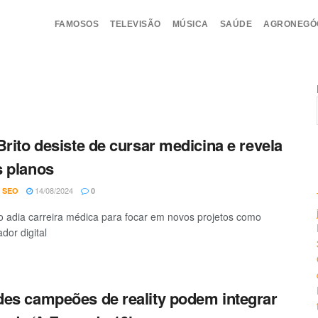
FAMOSOS
TELEVISÃO
MÚSICA
SAÚDE
AGRONEGÓ
Brito desiste de cursar medicina e revela
 planos
14/08/2024
 SEO
0
to adia carreira médica para focar em novos projetos como
ador digital
es campeões de reality podem integrar