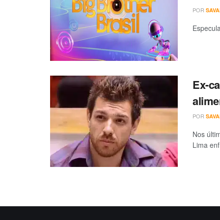
POR
SAV
Especula
Ex-c
alime
POR
SAV
Nos últi
Lima enfr