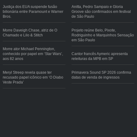
Justiça dos EUA suspende fusão
Anitta, Pedro Sampaio e Gloria
bilionária entre Paramount e Warner
Groove são confirmados em festival
Bros.
de São Paulo
Morre Daveigh Chase, atriz de O
Projeto reúne Belo, Pixote,
Chamado e Lilo & Stitch
Rodriguinho e Marquinhos Sensação
em São Paulo
Morre ator Michael Pennington,
conhecido por papel em ‘Star Wars’,
Cantor francês Aymeric apresenta
aos 82 anos
releituras da MPB em SP
Meryl Streep revela quase ter
Primavera Sound SP 2026 confirma
recusado papel icônico em ‘O Diabo
datas de venda de ingressos
Veste Prada’