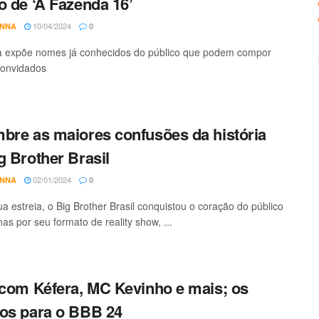
o de ‘A Fazenda 16’
10/04/2024
ANNA
0
a expõe nomes já conhecidos do público que podem compor
 convidados
bre as maiores confusões da história
g Brother Brasil
02/01/2024
ANNA
0
a estreia, o Big Brother Brasil conquistou o coração do público
as por seu formato de reality show, ...
 com Kéfera, MC Kevinho e mais; os
os para o BBB 24