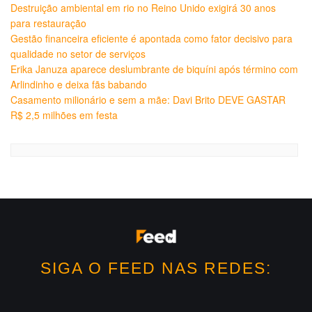
Destruição ambiental em rio no Reino Unido exigirá 30 anos
para restauração
Gestão financeira eficiente é apontada como fator decisivo para
qualidade no setor de serviços
Erika Januza aparece deslumbrante de biquíni após término com
Arlindinho e deixa fãs babando
Casamento milionário e sem a mãe: Davi Brito DEVE GASTAR
R$ 2,5 milhões em festa
SIGA O FEED NAS REDES: