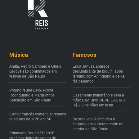
Música
Famosos
Anitta, Pedro Sampaio e Gloria
Erika Januza aparece
Groove são confirmados em
deslumbrante de biquíni após
festival de São Paulo
término com Arlindinho e deixa
fãs babando
Projeto reúne Belo, Pixote,
Rodriguinho e Marquinhos
Casamento milionário e sem a
Sensação em São Paulo
mãe: Davi Brito DEVE GASTAR
R$ 2,5 milhões em festa
Cantor francês Aymeric apresenta
releituras da MPB em SP
Suzane von Richthofen é
flagrada em supermercado no
interior de São Paulo
Primavera Sound SP 2026
confirma datas de venda de