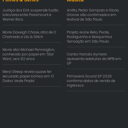
Justiça dos EUA suspende fusão
Anitta, Pedro Sampaio e Gloria
bilionária entre Paramount e
Groove são confirmados em
Warner Bros.
festival de São Paulo
Morre Daveigh Chase, atriz de O
Projeto reúne Belo, Pixote,
Chamado e Lilo & Stitch
Rodriguinho e Marquinhos
Sensação em São Paulo
Morre ator Michael Pennington,
conhecido por papel em ‘Star
Cantor francês Aymeric
Wars’, aos 82 anos
apresenta releituras da MPB em
SP
Meryl Streep revela quase ter
recusado papel icônico em ‘O
Primavera Sound SP 2026
Diabo Veste Prada’
confirma datas de venda de
ingressos