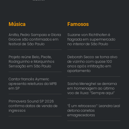
Música
Famosos
Anitta, Pedro Sampaio e Gloria
Suzane von Richthofen é
Groove são confirmados em
flagrada em supermercado
festival de São Paulo
no interior de São Paulo
Projeto reúne Belo, Pixote,
Deborah Secco se torna alvo
Rodriguinho e Marquinhos
de vizinho com quase 100
Sensação em São Paulo
anos após infiltração em
apartamento
Cantor francês Aymeric
apresenta releituras da MPB
Sasha Meneghel se derrama
em SP
em homenagem ao último
voo de Xuxa: “Sempre aqui”
Primavera Sound SP 2026
confirma datas de venda de
“É um retrocesso”: Leandra Leal
ingressos
detona canetas
emagrecedoras