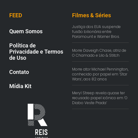
FEED
Filmes & Séries
Justiça dos EUA suspende
Quem Somos
fusão bilionária entre
Paramount e Warner Bros.
Política de
Morre Daveigh Chase, atriz de
Privacidade e Termos
O Chamado e Lilo & Stitch
de Uso
Morre ator Michael Pennington,
Contato
conhecido por papel em ‘Star
Wars’, aos 82 anos
Mídia Kit
Meryl Streep revela quase ter
recusado papel icônico em ‘O
Diabo Veste Prada’