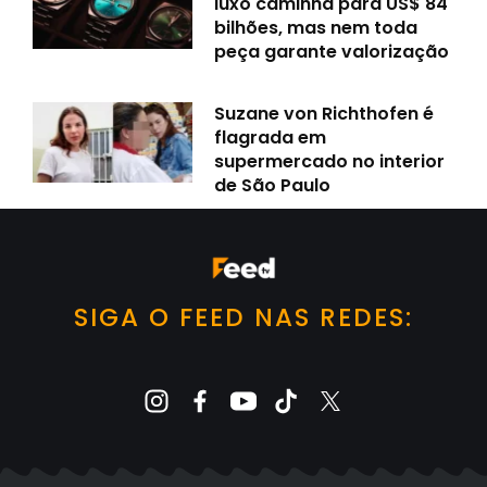
luxo caminha para US$ 84
bilhões, mas nem toda
peça garante valorização
Suzane von Richthofen é
flagrada em
supermercado no interior
de São Paulo
SIGA O FEED NAS REDES: