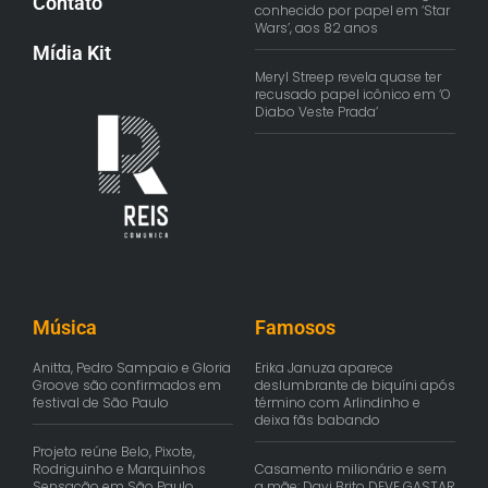
Contato
conhecido por papel em ‘Star
Wars’, aos 82 anos
Mídia Kit
Meryl Streep revela quase ter
recusado papel icônico em ‘O
Diabo Veste Prada’
Música
Famosos
Anitta, Pedro Sampaio e Gloria
Erika Januza aparece
Groove são confirmados em
deslumbrante de biquíni após
festival de São Paulo
término com Arlindinho e
deixa fãs babando
Projeto reúne Belo, Pixote,
Rodriguinho e Marquinhos
Casamento milionário e sem
Sensação em São Paulo
a mãe: Davi Brito DEVE GASTAR