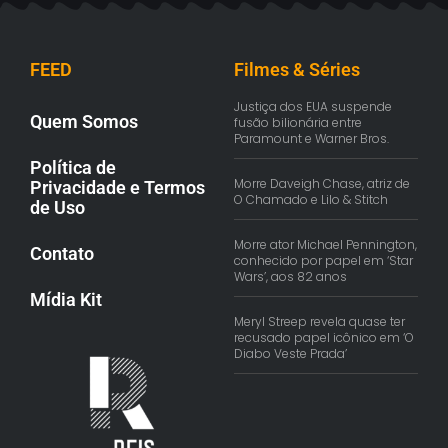
FEED
Filmes & Séries
Justiça dos EUA suspende
Quem Somos
fusão bilionária entre
Paramount e Warner Bros.
Política de
Morre Daveigh Chase, atriz de
Privacidade e Termos
O Chamado e Lilo & Stitch
de Uso
Morre ator Michael Pennington,
Contato
conhecido por papel em ‘Star
Wars’, aos 82 anos
Mídia Kit
Meryl Streep revela quase ter
recusado papel icônico em ‘O
Diabo Veste Prada’