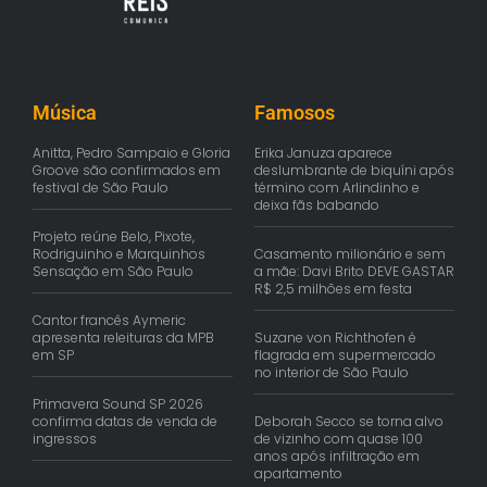
Música
Famosos
Anitta, Pedro Sampaio e Gloria
Erika Januza aparece
Groove são confirmados em
deslumbrante de biquíni após
festival de São Paulo
término com Arlindinho e
deixa fãs babando
Projeto reúne Belo, Pixote,
Rodriguinho e Marquinhos
Casamento milionário e sem
Sensação em São Paulo
a mãe: Davi Brito DEVE GASTAR
R$ 2,5 milhões em festa
Cantor francês Aymeric
apresenta releituras da MPB
Suzane von Richthofen é
em SP
flagrada em supermercado
no interior de São Paulo
Primavera Sound SP 2026
confirma datas de venda de
Deborah Secco se torna alvo
ingressos
de vizinho com quase 100
anos após infiltração em
apartamento