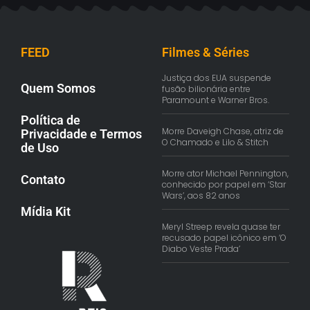
FEED
Filmes & Séries
Justiça dos EUA suspende
Quem Somos
fusão bilionária entre
Paramount e Warner Bros.
Política de
Morre Daveigh Chase, atriz de
Privacidade e Termos
O Chamado e Lilo & Stitch
de Uso
Morre ator Michael Pennington,
Contato
conhecido por papel em ‘Star
Wars’, aos 82 anos
Mídia Kit
Meryl Streep revela quase ter
recusado papel icônico em ‘O
Diabo Veste Prada’