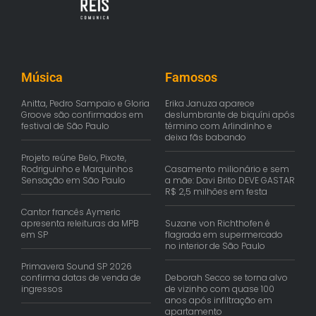
Música
Famosos
Anitta, Pedro Sampaio e Gloria
Erika Januza aparece
Groove são confirmados em
deslumbrante de biquíni após
festival de São Paulo
término com Arlindinho e
deixa fãs babando
Projeto reúne Belo, Pixote,
Rodriguinho e Marquinhos
Casamento milionário e sem
Sensação em São Paulo
a mãe: Davi Brito DEVE GASTAR
R$ 2,5 milhões em festa
Cantor francês Aymeric
apresenta releituras da MPB
Suzane von Richthofen é
em SP
flagrada em supermercado
no interior de São Paulo
Primavera Sound SP 2026
confirma datas de venda de
Deborah Secco se torna alvo
ingressos
de vizinho com quase 100
anos após infiltração em
apartamento