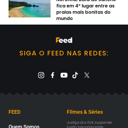
fica em 4º lugar entre as
praias mais bonitas do
mundo
SIGA O FEED NAS REDES:
FEED
Filmes & Séries
Justiça dos EUA suspende
Quem Somos
fusão bilionária entre