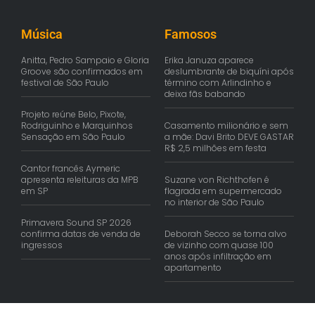
Música
Famosos
Anitta, Pedro Sampaio e Gloria
Erika Januza aparece
Groove são confirmados em
deslumbrante de biquíni após
festival de São Paulo
término com Arlindinho e
deixa fãs babando
Projeto reúne Belo, Pixote,
Rodriguinho e Marquinhos
Casamento milionário e sem
Sensação em São Paulo
a mãe: Davi Brito DEVE GASTAR
R$ 2,5 milhões em festa
Cantor francês Aymeric
apresenta releituras da MPB
Suzane von Richthofen é
em SP
flagrada em supermercado
no interior de São Paulo
Primavera Sound SP 2026
confirma datas de venda de
Deborah Secco se torna alvo
ingressos
de vizinho com quase 100
anos após infiltração em
apartamento