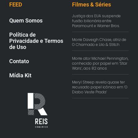
FEED
Filmes & Séries
Justiça dos EUA suspende
Quem Somos
fusão bilionária entre
Paramount e Warner Bros.
Política de
Morre Daveigh Chase, atriz de
Privacidade e Termos
O Chamado e Lilo & Stitch
de Uso
Morre ator Michael Pennington,
Contato
conhecido por papel em ‘Star
Wars’, aos 82 anos
Mídia Kit
Meryl Streep revela quase ter
recusado papel icônico em ‘O
Diabo Veste Prada’