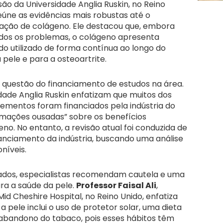
são da Universidade Anglia Ruskin, no Reino
eúne as evidências mais robustas até o
ção de colágeno. Ele destacou que, embora
odos os problemas, o colágeno apresenta
do utilizado de forma contínua ao longo do
pele e para a osteoartrite.
questão do financiamento de estudos na área.
dade Anglia Ruskin enfatizam que muitos dos
lementos foram financiados pela indústria do
irmações ousadas” sobre os benefícios
o. No entanto, a revisão atual foi conduzida de
anciamento da indústria, buscando uma análise
níveis.
ados, especialistas recomendam cautela e uma
a a saúde da pele.
Professor Faisal Ali
,
id Cheshire Hospital, no Reino Unido, enfatiza
 pele inclui o uso de protetor solar, uma dieta
 abandono do tabaco, pois esses hábitos têm