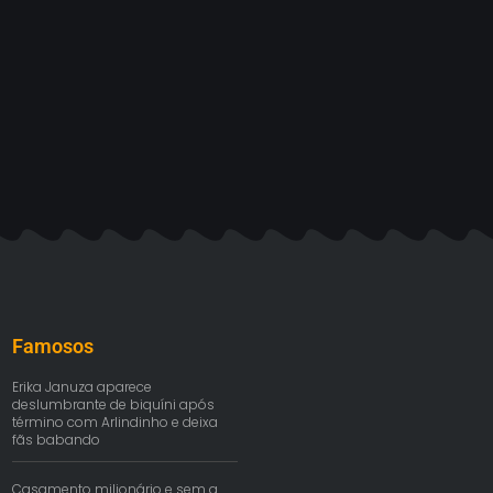
Famosos
Erika Januza aparece
deslumbrante de biquíni após
término com Arlindinho e deixa
fãs babando
Casamento milionário e sem a