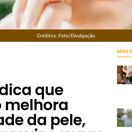
Créditos: Foto/Divulgação
Mais l
ndica que
 melhora
ade da pele,