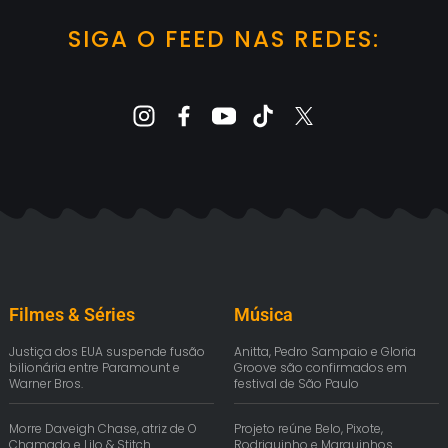
SIGA O FEED NAS REDES:
Filmes & Séries
Música
Justiça dos EUA suspende fusão
Anitta, Pedro Sampaio e Gloria
bilionária entre Paramount e
Groove são confirmados em
Warner Bros.
festival de São Paulo
Morre Daveigh Chase, atriz de O
Projeto reúne Belo, Pixote,
Chamado e Lilo & Stitch
Rodriguinho e Marquinhos