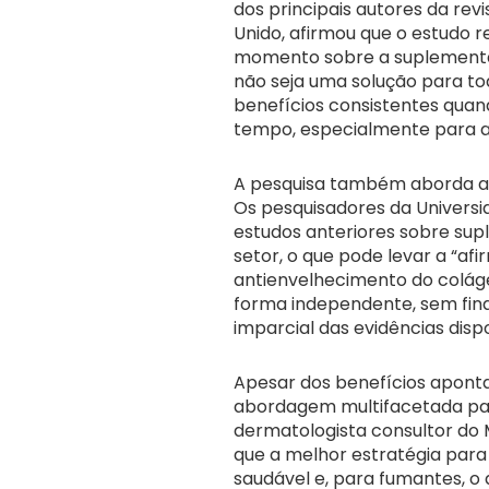
dos principais autores da revi
Unido, afirmou que o estudo r
momento sobre a suplementa
não seja uma solução para t
benefícios consistentes quan
tempo, especialmente para a 
A pesquisa também aborda a 
Os pesquisadores da Universi
estudos anteriores sobre sup
setor, o que pode levar a “af
antienvelhecimento do colágen
forma independente, sem fin
imparcial das evidências dispo
Apesar dos benefícios apont
abordagem multifacetada par
dermatologista consultor do M
que a melhor estratégia para a
saudável e, para fumantes, o