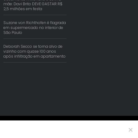
mãe: Davi Brito DEVE GASTAR R$
2,5 milhões em festa
Suzane von Richthofen é flagrada
em supermercado no interior de
São Paulo
Deborah Secco se torna alvo de
vizinho com quase 100 anos
após infiltração em apartamento