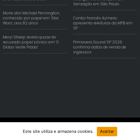
Sensação em São Paulo
Morre ator Michael Pennington,
conhecido por papel em ‘Star
Cantor francês Aymeric
Wars’, aos 82 anos
apresenta releituras da MPB em
SP
Meryl Streep revela quase ter
recusado papel icônico em ‘O
Primavera Sound SP 2026
Diabo Veste Prada’
confirma datas de venda de
ingressos
© Copyright 2026 | Reis Comunica. Todos os Direitos Reservados.
Este site utiliza e armazena cookies.
Aceitar