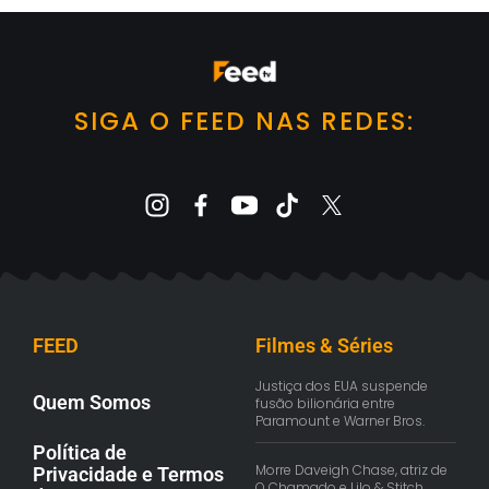
SIGA O FEED NAS REDES:
FEED
Filmes & Séries
Justiça dos EUA suspende
Quem Somos
fusão bilionária entre
Paramount e Warner Bros.
Política de
Morre Daveigh Chase, atriz de
Privacidade e Termos
O Chamado e Lilo & Stitch