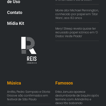
de Uso
Morre ator Michael Pennington,
Contato
conhecido por papel em ‘Star
Wars’, aos 82 anos
Mídia Kit
Meryl Streep revela quase ter
recusado papel icônico em ‘O
Diabo Veste Prada’
Música
Famosos
Anitta, Pedro Sampaio e Gloria
Erika Januza aparece
Groove são confirmados em
deslumbrante de biquíni após
festival de São Paulo
término com Arlindinho e
deixa fãs babando