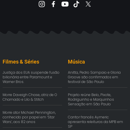
Filmes & Séries
Música
Justiça dos EUA suspende fusão
Anitta, Pedro Sampaio e Gloria
bilionária entre Paramount e
Groove são confirmados em
Warner Bros.
festival de São Paulo
Morre Daveigh Chase, atriz de O
Projeto reúne Belo, Pixote,
Chamado e Lilo & Stitch
Rodriguinho e Marquinhos
Sensação em São Paulo
Morre ator Michael Pennington,
conhecido por papel em ‘Star
Cantor francês Aymeric
Wars’, aos 82 anos
apresenta releituras da MPB em
SP