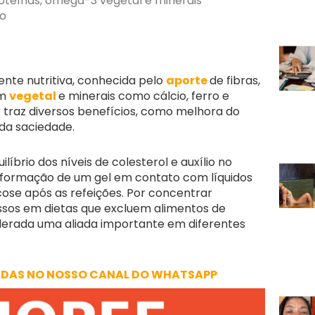
roteínas, ômega-3 vegetal e minerais
mo
te nutritiva, conhecida pelo
aporte
de fibras,
em
vegetal
e minerais como cálcio, ferro e
traz diversos benefícios, como melhora do
 da saciedade.
ilíbrio dos níveis de colesterol e auxílio no
 a formação de um gel em contato com líquidos
icose após as refeições. Por concentrar
ssos em dietas que excluem alimentos de
iderada uma aliada importante em diferentes
ADAS NO NOSSO CANAL DO WHATSAPP