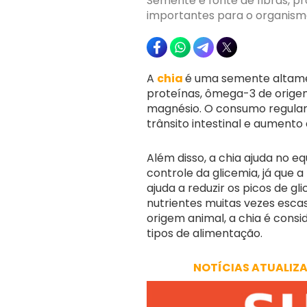
Semente é fonte de fibras, p
importantes para o organis
A
chia
é uma semente altamen
proteínas, ômega-3 de orig
magnésio. O consumo regular 
trânsito intestinal e aumento
Além disso, a chia ajuda no equ
controle da glicemia, já que
ajuda a reduzir os picos de gl
nutrientes muitas vezes esca
origem animal, a chia é cons
tipos de alimentação.
NOTÍCIAS ATUALIZ