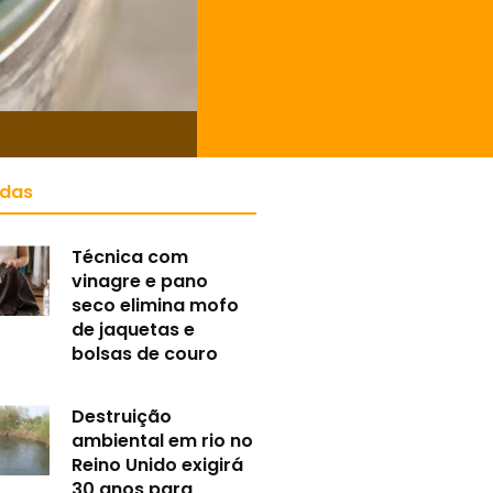
idas
Técnica com
vinagre e pano
seco elimina mofo
de jaquetas e
bolsas de couro
Destruição
ambiental em rio no
Reino Unido exigirá
30 anos para