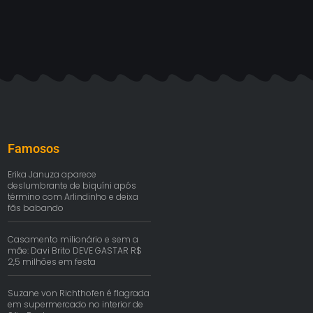
Famosos
Erika Januza aparece
deslumbrante de biquíni após
término com Arlindinho e deixa
fãs babando
Casamento milionário e sem a
mãe: Davi Brito DEVE GASTAR R$
2,5 milhões em festa
Suzane von Richthofen é flagrada
em supermercado no interior de