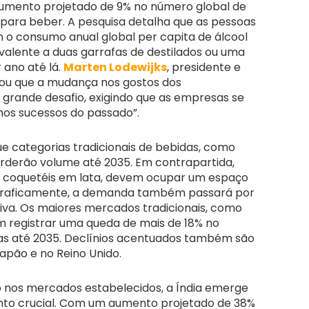
umento projetado de 9% no número global de
para beber. A pesquisa detalha que as pessoas
o consumo anual global per capita de álcool
ivalente a duas garrafas de destilados ou uma
 ano até lá.
Marten Lodewijks
, presidente e
izou que a mudança nos gostos dos
grande desafio, exigindo que as empresas se
nos sucessos do passado”.
e categorias tradicionais de bebidas, como
perderão volume até 2035. Em contrapartida,
o coquetéis em lata, devem ocupar um espaço
raficamente, a demanda também passará por
tiva. Os maiores mercados tradicionais, como
m registrar uma queda de mais de 18% no
as até 2035. Declínios acentuados também são
apão e no Reino Unido.
 nos mercados estabelecidos, a Índia emerge
to crucial. Com um aumento projetado de 38%