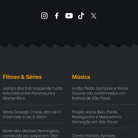
Filmes & Séries
Música
Justiça dos EUA suspende fusão
Anitta, Pedro Sampaio e Gloria
bilionária entre Paramount e
Groove são confirmados em
Warner Bros.
festival de São Paulo
Morre Daveigh Chase, atriz de O
Projeto reúne Belo, Pixote,
Chamado e Lilo & Stitch
Rodriguinho e Marquinhos
Sensação em São Paulo
Morre ator Michael Pennington,
conhecido por papel em ‘Star
Cantor francês Aymeric