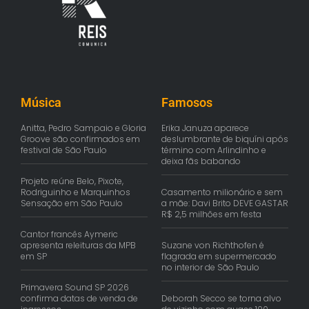
Música
Famosos
Anitta, Pedro Sampaio e Gloria
Erika Januza aparece
Groove são confirmados em
deslumbrante de biquíni após
festival de São Paulo
término com Arlindinho e
deixa fãs babando
Projeto reúne Belo, Pixote,
Rodriguinho e Marquinhos
Casamento milionário e sem
Sensação em São Paulo
a mãe: Davi Brito DEVE GASTAR
R$ 2,5 milhões em festa
Cantor francês Aymeric
apresenta releituras da MPB
Suzane von Richthofen é
em SP
flagrada em supermercado
no interior de São Paulo
Primavera Sound SP 2026
confirma datas de venda de
Deborah Secco se torna alvo