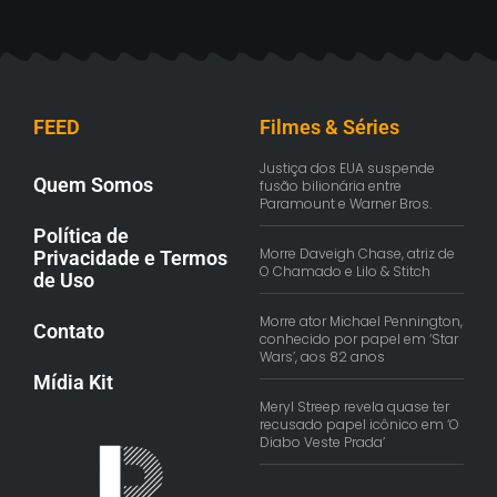
FEED
Filmes & Séries
Justiça dos EUA suspende
Quem Somos
fusão bilionária entre
Paramount e Warner Bros.
Política de
Morre Daveigh Chase, atriz de
Privacidade e Termos
O Chamado e Lilo & Stitch
de Uso
Morre ator Michael Pennington,
Contato
conhecido por papel em ‘Star
Wars’, aos 82 anos
Mídia Kit
Meryl Streep revela quase ter
recusado papel icônico em ‘O
Diabo Veste Prada’