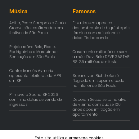
Música
Famosos
Anitta, Pedro Sampaio e Gloria
Erika Januza aparece
Groove são confirmados em
deslumbrante de biquíni após
festival de São Paulo
término com Arlindinho e
deixa fãs babando
Projeto reúne Belo, Pixote,
Rodriguinho e Marquinhos
Casamento milionário e sem
Sensação em São Paulo
a mãe: Davi Brito DEVE GASTAR
R$ 2,5 milhões em festa
Cantor francês Aymeric
apresenta releituras da MPB
Suzane von Richthofen é
em SP
flagrada em supermercado
no interior de São Paulo
Primavera Sound SP 2026
confirma datas de venda de
Deborah Secco se torna alvo
ingressos
de vizinho com quase 100
anos após infiltração em
apartamento
Este site utiliza e armazena cookies.