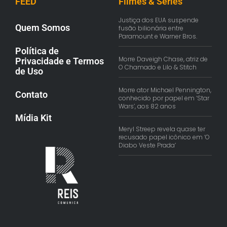
FEED
Filmes & Séries
Justiça dos EUA suspende
Quem Somos
fusão bilionária entre
Paramount e Warner Bros.
Política de
Morre Daveigh Chase, atriz de
Privacidade e Termos
O Chamado e Lilo & Stitch
de Uso
Morre ator Michael Pennington,
Contato
conhecido por papel em ‘Star
Wars’, aos 82 anos
Mídia Kit
Meryl Streep revela quase ter
recusado papel icônico em ‘O
Diabo Veste Prada’