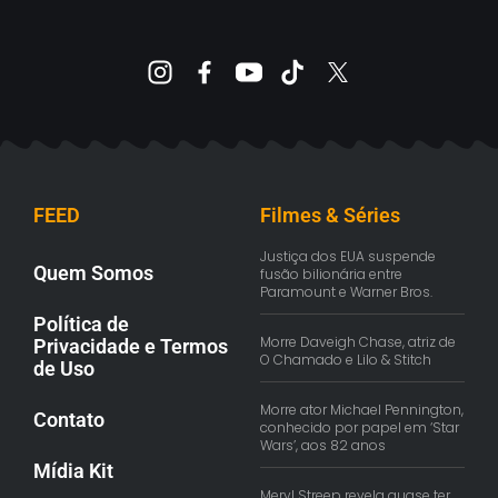
FEED
Filmes & Séries
Justiça dos EUA suspende
Quem Somos
fusão bilionária entre
Paramount e Warner Bros.
Política de
Morre Daveigh Chase, atriz de
Privacidade e Termos
O Chamado e Lilo & Stitch
de Uso
Morre ator Michael Pennington,
Contato
conhecido por papel em ‘Star
Wars’, aos 82 anos
Mídia Kit
Meryl Streep revela quase ter