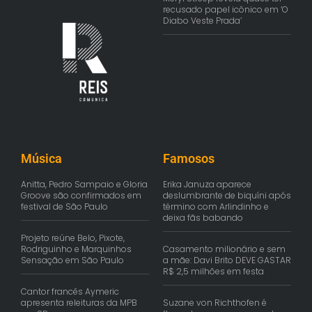
recusado papel icônico em ‘O
Diabo Veste Prada’
Música
Famosos
Anitta, Pedro Sampaio e Gloria
Erika Januza aparece
Groove são confirmados em
deslumbrante de biquíni após
festival de São Paulo
término com Arlindinho e
deixa fãs babando
Projeto reúne Belo, Pixote,
Rodriguinho e Marquinhos
Casamento milionário e sem
Sensação em São Paulo
a mãe: Davi Brito DEVE GASTAR
R$ 2,5 milhões em festa
Cantor francês Aymeric
apresenta releituras da MPB
Suzane von Richthofen é