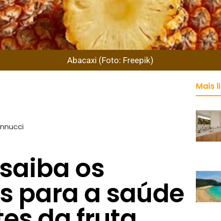
Abacaxi (Foto: Freepik)
Mais l
annucci
 saiba os
os para a saúde
tes da fruta