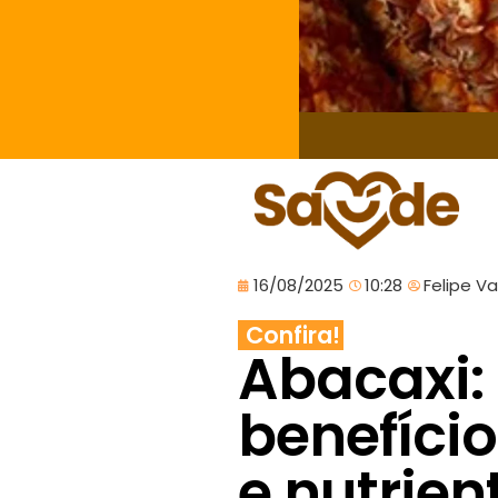
16/08/2025
10:28
Felipe V
Confira!
Abacaxi:
benefíci
e nutrien