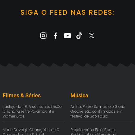
SIGA O FEED NAS REDES:
Filmes & Séries
Música
Justiça dos EUA suspende fusão
Anitta, Pedro Sampaio e Gloria
bilionária entre Paramount e
Groove são confirmados em
Warner Bros.
festival de São Paulo
Morre Daveigh Chase, atriz de O
Projeto reúne Belo, Pixote,
Chamado e Lilo & Stitch
Rodriguinho e Marquinhos