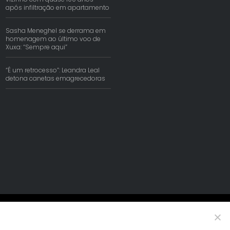
após infiltração em apartamento
Sasha Meneghel se derrama em
homenagem ao último voo de
Xuxa: “Sempre aqui”
“É um retrocesso”: Leandra Leal
detona canetas emagrecedoras