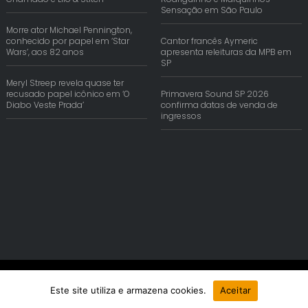
Sensação em São Paulo
Morre ator Michael Pennington,
conhecido por papel em ‘Star
Cantor francês Aymeric
Wars’, aos 82 anos
apresenta releituras da MPB em
SP
Meryl Streep revela quase ter
recusado papel icônico em ‘O
Primavera Sound SP 2026
Diabo Veste Prada’
confirma datas de venda de
ingressos
© Copyright 2026 | Reis Comunica. Todos os Direitos Reservados.
Este site utiliza e armazena cookies.
Aceitar