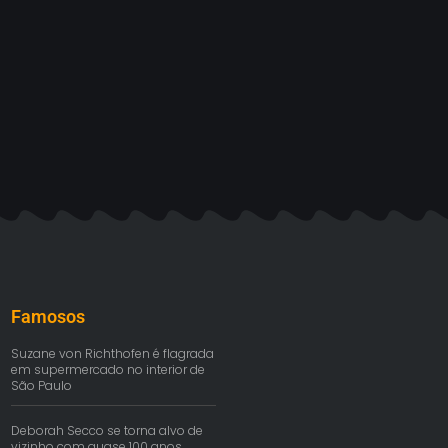
Famosos
Suzane von Richthofen é flagrada
em supermercado no interior de
São Paulo
Deborah Secco se torna alvo de
vizinho com quase 100 anos