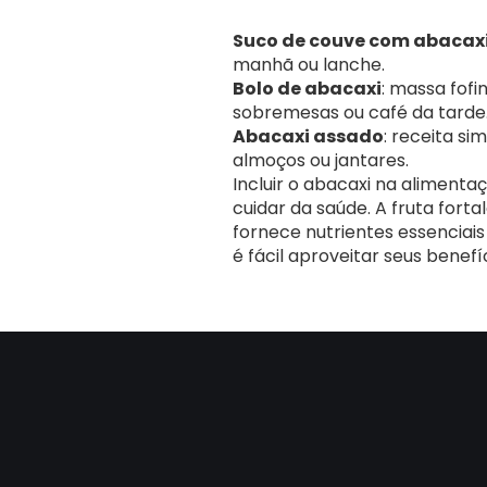
Suco de couve com abacax
manhã ou lanche.
Bolo de abacaxi
: massa fofi
sobremesas ou café da tarde
Abacaxi assado
: receita s
almoços ou jantares.
Incluir o abacaxi na alimenta
cuidar da saúde. A fruta forta
fornece nutrientes essenciai
é fácil aproveitar seus benefíc