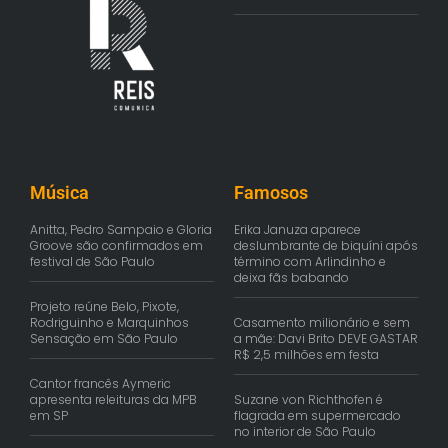
Música
Famosos
Anitta, Pedro Sampaio e Gloria
Erika Januza aparece
Groove são confirmados em
deslumbrante de biquíni após
festival de São Paulo
término com Arlindinho e
deixa fãs babando
Projeto reúne Belo, Pixote,
Rodriguinho e Marquinhos
Casamento milionário e sem
Sensação em São Paulo
a mãe: Davi Brito DEVE GASTAR
R$ 2,5 milhões em festa
Cantor francês Aymeric
apresenta releituras da MPB
Suzane von Richthofen é
em SP
flagrada em supermercado
no interior de São Paulo