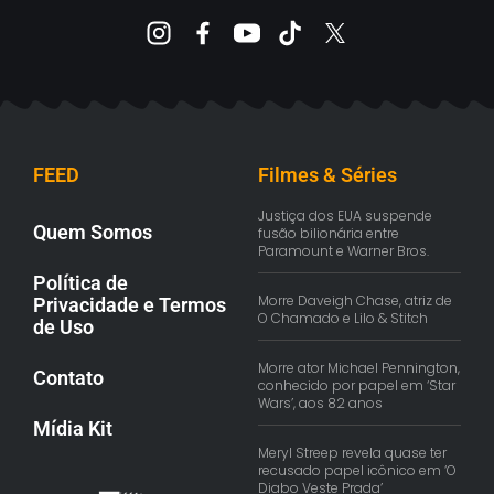
FEED
Filmes & Séries
Justiça dos EUA suspende
Quem Somos
fusão bilionária entre
Paramount e Warner Bros.
Política de
Morre Daveigh Chase, atriz de
Privacidade e Termos
O Chamado e Lilo & Stitch
de Uso
Morre ator Michael Pennington,
Contato
conhecido por papel em ‘Star
Wars’, aos 82 anos
Mídia Kit
Meryl Streep revela quase ter
recusado papel icônico em ‘O
Diabo Veste Prada’