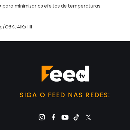
o para minimizar os efeitos de temperaturas
p/C6KJ4IKxHIl
SIGA O FEED NAS REDES: