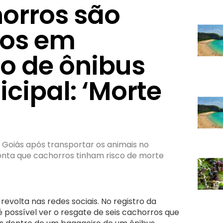
horros são
dos em
o de ônibus
cipal: ‘Morte
Goiás após transportar os animais no
onta que cachorros tinham risco de morte
volta nas redes sociais. No registro da
é possível ver o resgate de seis cachorros que