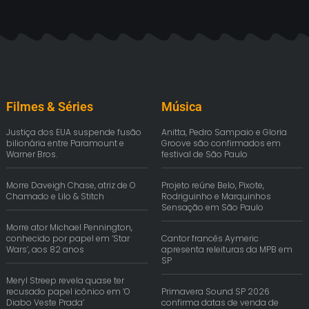
Filmes & Séries
Música
Justiça dos EUA suspende fusão
Anitta, Pedro Sampaio e Gloria
bilionária entre Paramount e
Groove são confirmados em
Warner Bros.
festival de São Paulo
Morre Daveigh Chase, atriz de O
Projeto reúne Belo, Pixote,
Chamado e Lilo & Stitch
Rodriguinho e Marquinhos
Sensação em São Paulo
Morre ator Michael Pennington,
conhecido por papel em ‘Star
Cantor francês Aymeric
Wars’, aos 82 anos
apresenta releituras da MPB em
SP
Meryl Streep revela quase ter
recusado papel icônico em ‘O
Primavera Sound SP 2026
Diabo Veste Prada’
confirma datas de venda de