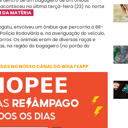
 dentro de um bagageiro de um ônibus
 aconteceu na última terça-feira (23) no norte
M DA MATÉRIA
.
gatu, envolveu um ônibus que percorria a BR-
 Polícia Rodoviária e, na averiguação do veículo,
rros. Os animais eram de diversas raças e
s, na região do bagageiro (no porão do
ADAS NO NOSSO CANAL DO WHATSAPP