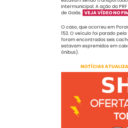
estavam sendo transportados
intermunicipal. A ação da PRF
de Goiás.
VEJA VÍDEO NO FI
O caso, que ocorreu em Poran
153. O veículo foi parado pela
foram encontrados seis cacho
estavam espremidos em caixa
ônibus).
NOTÍCIAS ATUALIZ