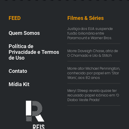
FEED
Filmes & Séries
Justiça dos EUA suspende
Quem Somos
fusão bilionária entre
Paramount e Warner Bros.
Política de
Morre Daveigh Chase, atriz de
Privacidade e Termos
O Chamado e Lilo & Stitch
de Uso
Morre ator Michael Pennington,
Contato
conhecido por papel em ‘Star
Wars’, aos 82 anos
Mídia Kit
Meryl Streep revela quase ter
recusado papel icônico em ‘O
Diabo Veste Prada’