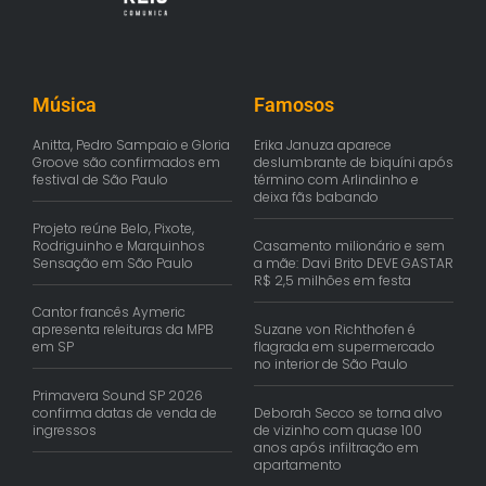
Música
Famosos
Anitta, Pedro Sampaio e Gloria
Erika Januza aparece
Groove são confirmados em
deslumbrante de biquíni após
festival de São Paulo
término com Arlindinho e
deixa fãs babando
Projeto reúne Belo, Pixote,
Rodriguinho e Marquinhos
Casamento milionário e sem
Sensação em São Paulo
a mãe: Davi Brito DEVE GASTAR
R$ 2,5 milhões em festa
Cantor francês Aymeric
apresenta releituras da MPB
Suzane von Richthofen é
em SP
flagrada em supermercado
no interior de São Paulo
Primavera Sound SP 2026
confirma datas de venda de
Deborah Secco se torna alvo
ingressos
de vizinho com quase 100
anos após infiltração em
apartamento