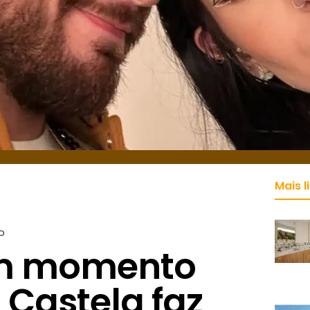
Mais l
o
um momento
a Castela faz