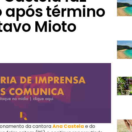
 após término
avo Mioto
acionamento da cantora
Ana Castela
e do