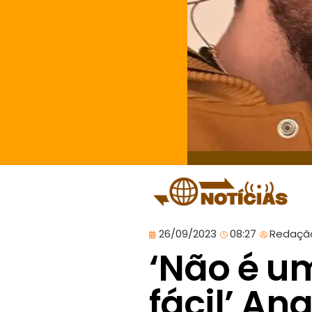
26/09/2023
08:27
Redaçã
‘Não é 
fácil’ An