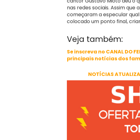
cantor Gustavo Mioto deu o q
nas redes sociais. Assim que 
começaram a especular qual t
colocado um ponto final, cri
Veja também:
Se inscreva no CANAL DO FE
principais notícias dos fam
NOTÍCIAS ATUALIZ