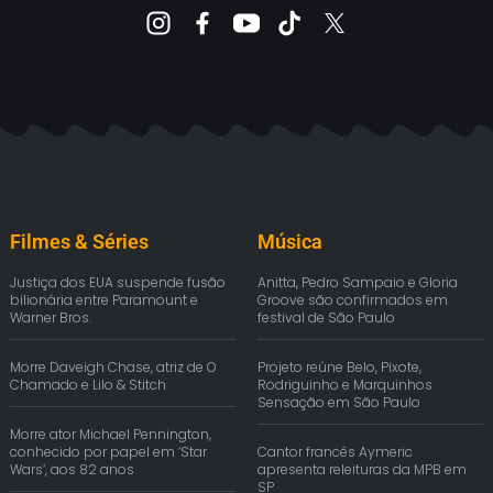
Filmes & Séries
Música
Justiça dos EUA suspende fusão
Anitta, Pedro Sampaio e Gloria
bilionária entre Paramount e
Groove são confirmados em
Warner Bros.
festival de São Paulo
Morre Daveigh Chase, atriz de O
Projeto reúne Belo, Pixote,
Chamado e Lilo & Stitch
Rodriguinho e Marquinhos
Sensação em São Paulo
Morre ator Michael Pennington,
conhecido por papel em ‘Star
Cantor francês Aymeric
Wars’, aos 82 anos
apresenta releituras da MPB em
SP