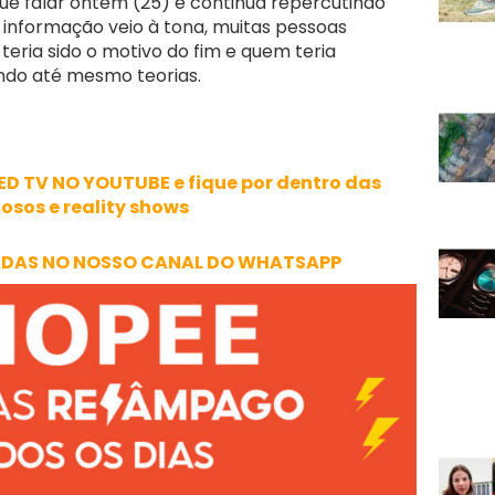
ue falar ontem (25) e continua repercutindo
a informação veio à tona, muitas pessoas
eria sido o motivo do fim e quem teria
ando até mesmo teorias.
ED TV NO YOUTUBE e fique por dentro das
osos e reality shows
ADAS NO NOSSO CANAL DO WHATSAPP