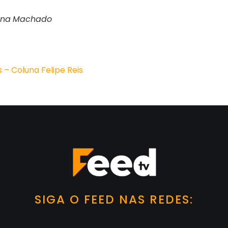
nna
Machado
 – Coluna Felipe Reis
SIGA O FEED NAS REDES: