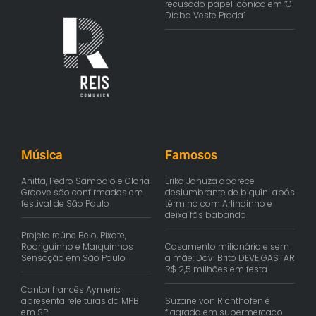
recusado papel icônico em ‘O
Diabo Veste Prada’
Música
Famosos
Anitta, Pedro Sampaio e Gloria
Erika Januza aparece
Groove são confirmados em
deslumbrante de biquíni após
festival de São Paulo
término com Arlindinho e
deixa fãs babando
Projeto reúne Belo, Pixote,
Rodriguinho e Marquinhos
Casamento milionário e sem
Sensação em São Paulo
a mãe: Davi Brito DEVE GASTAR
R$ 2,5 milhões em festa
Cantor francês Aymeric
apresenta releituras da MPB
Suzane von Richthofen é
em SP
flagrada em supermercado