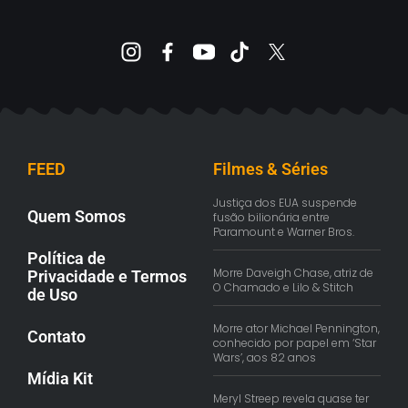
FEED
Filmes & Séries
Justiça dos EUA suspende
Quem Somos
fusão bilionária entre
Paramount e Warner Bros.
Política de
Morre Daveigh Chase, atriz de
Privacidade e Termos
O Chamado e Lilo & Stitch
de Uso
Morre ator Michael Pennington,
Contato
conhecido por papel em ‘Star
Wars’, aos 82 anos
Mídia Kit
Meryl Streep revela quase ter