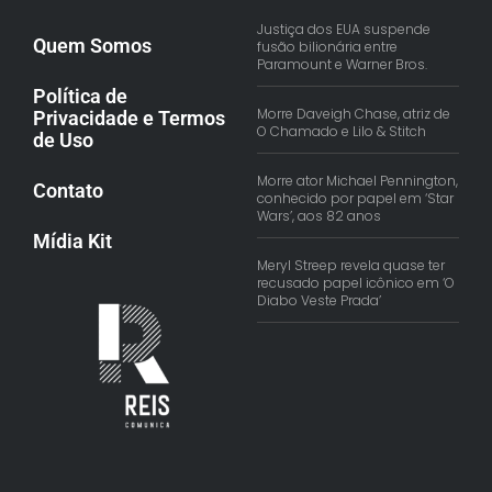
Justiça dos EUA suspende
Quem Somos
fusão bilionária entre
Paramount e Warner Bros.
Política de
Morre Daveigh Chase, atriz de
Privacidade e Termos
O Chamado e Lilo & Stitch
de Uso
Morre ator Michael Pennington,
Contato
conhecido por papel em ‘Star
Wars’, aos 82 anos
Mídia Kit
Meryl Streep revela quase ter
recusado papel icônico em ‘O
Diabo Veste Prada’