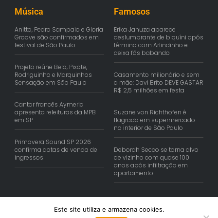
Música
Famosos
Anitta, Pedro Sampaio e Gloria
Erika Januza aparece
Groove são confirmados em
deslumbrante de biquíni após
festival de São Paulo
término com Arlindinho e
deixa fãs babando
Projeto reúne Belo, Pixote,
Rodriguinho e Marquinhos
Casamento milionário e sem
Sensação em São Paulo
a mãe: Davi Brito DEVE GASTAR
R$ 2,5 milhões em festa
Cantor francês Aymeric
apresenta releituras da MPB
Suzane von Richthofen é
em SP
flagrada em supermercado
no interior de São Paulo
Primavera Sound SP 2026
confirma datas de venda de
Deborah Secco se torna alvo
ingressos
de vizinho com quase 100
anos após infiltração em
apartamento
Este site utiliza e armazena cookies.