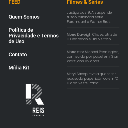
FEED
Filmes & Séries
Justiça dos EUA suspende
Quem Somos
fusão bilionária entre
Paramount e Warner Bros.
Política de
Morre Daveigh Chase, atriz de
Privacidade e Termos
O Chamado e Lilo & Stitch
de Uso
Morre ator Michael Pennington,
Contato
conhecido por papel em ‘Star
Wars’, aos 82 anos
Mídia Kit
Meryl Streep revela quase ter
recusado papel icônico em ‘O
Diabo Veste Prada’