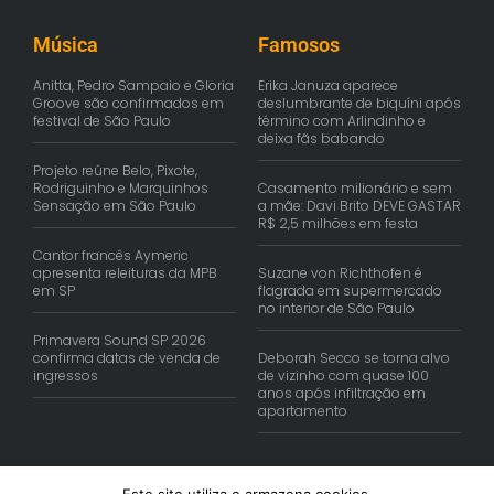
Música
Famosos
Anitta, Pedro Sampaio e Gloria
Erika Januza aparece
Groove são confirmados em
deslumbrante de biquíni após
festival de São Paulo
término com Arlindinho e
deixa fãs babando
Projeto reúne Belo, Pixote,
Rodriguinho e Marquinhos
Casamento milionário e sem
Sensação em São Paulo
a mãe: Davi Brito DEVE GASTAR
R$ 2,5 milhões em festa
Cantor francês Aymeric
apresenta releituras da MPB
Suzane von Richthofen é
em SP
flagrada em supermercado
no interior de São Paulo
Primavera Sound SP 2026
confirma datas de venda de
Deborah Secco se torna alvo
ingressos
de vizinho com quase 100
anos após infiltração em
apartamento