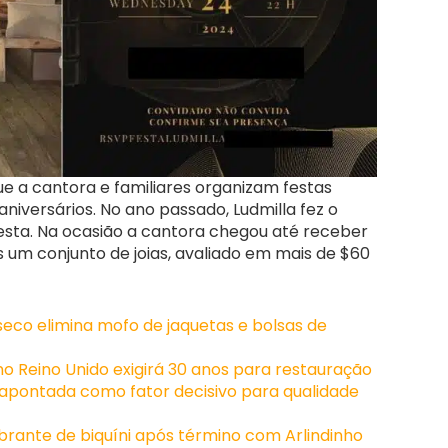
que a cantora e familiares organizam festas
iversários. No ano passado, Ludmilla fez o
esta. Na ocasião a cantora chegou até receber
s um conjunto de joias, avaliado em mais de $60
eco elimina mofo de jaquetas e bolsas de
no Reino Unido exigirá 30 anos para restauração
é apontada como fator decisivo para qualidade
rante de biquíni após término com Arlindinho