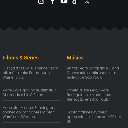
Filmes & Séries
Música
Justiça dos EUA suspende fusão
Anitta, Pedro Sampaio e Gloria
bilionária entre Paramount e
Groove são confirmados em
Warner Bros.
festival de São Paulo
Morre Daveigh Chase, atriz de O
Projeto reúne Belo, Pixote,
Chamado e Lilo & Stitch
Rodriguinho e Marquinhos
Sensação em São Paulo
Morre ator Michael Pennington,
conhecido por papel em ‘Star
Cantor francês Aymeric
Wars’, aos 82 anos
apresenta releituras da MPB em
SP