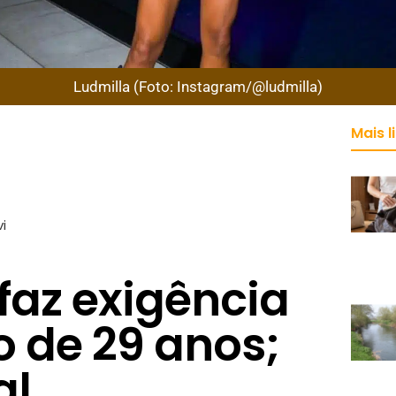
Ludmilla (Foto: Instagram/@ludmilla)
Mais l
i
faz exigência
o de 29 anos;
al