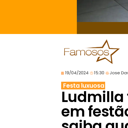
19/04/2024
15:30
Jose Dav
Festa luxuosa
Ludmilla 
em festã
saiba qu