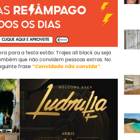
a para a festa estão: Trajes all black ou seja
ambém que não convidem pessoas extras. No
eguinte frase
“
Convidado não convida”
.