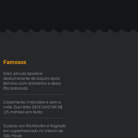
Famosos
Erika Januza aparece
deslumbrante de biquíni após
término com Arlindinho e deixa
fãs babando
Casamento milionário e sem a
mãe: Davi Brito DEVE GASTAR R$
2,5 milhões em festa
Suzane von Richthofen é flagrada
em supermercado no interior de
São Paulo