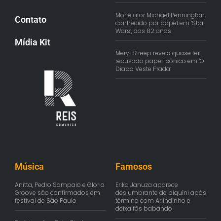
Morre ator Michael Pennington,
Contato
conhecido por papel em ‘Star
Wars’, aos 82 anos
Mídia Kit
Meryl Streep revela quase ter
recusado papel icônico em ‘O
Diabo Veste Prada’
Música
Famosos
Anitta, Pedro Sampaio e Gloria
Erika Januza aparece
Groove são confirmados em
deslumbrante de biquíni após
festival de São Paulo
término com Arlindinho e
deixa fãs babando