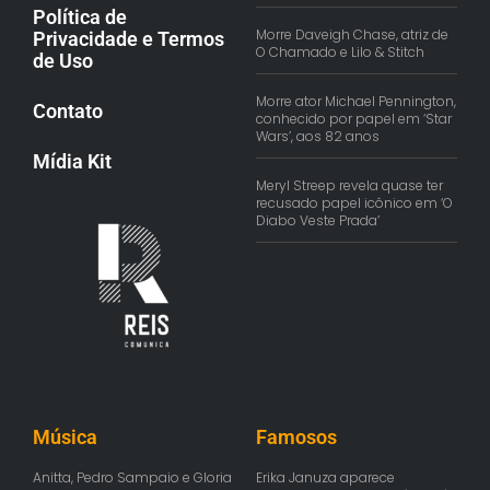
Política de
Morre Daveigh Chase, atriz de
Privacidade e Termos
O Chamado e Lilo & Stitch
de Uso
Morre ator Michael Pennington,
Contato
conhecido por papel em ‘Star
Wars’, aos 82 anos
Mídia Kit
Meryl Streep revela quase ter
recusado papel icônico em ‘O
Diabo Veste Prada’
Música
Famosos
Anitta, Pedro Sampaio e Gloria
Erika Januza aparece