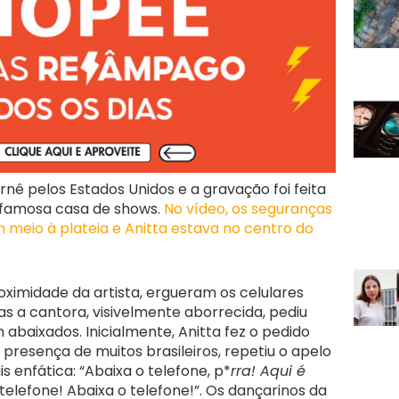
nê pelos Estados Unidos e a gravação foi feita
 famosa casa de shows.
No vídeo, os seguranças
 meio à plateia e Anitta estava no centro do
ximidade da artista, ergueram os celulares
s a cantora, visivelmente aborrecida, pediu
abaixados. Inicialmente, Anitta fez o pedido
presença de muitos brasileiros, repetiu o apelo
 enfática: “Abaixa o telefone, p*
rra! Aqui é
 telefone! Abaixa o telefone!”. Os dançarinos da