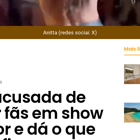
Anitta (redes sociai: X)
Mais l
o
 acusada de
r fãs em show
or e dá o que