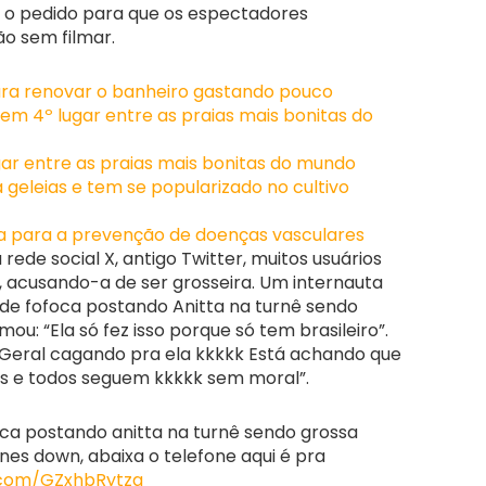
o pedido para que os espectadores
o sem filmar.
ra renovar o banheiro gastando pouco
em 4º lugar entre as praias mais bonitas do
gar entre as praias mais bonitas do mundo
a geleias e tem se popularizado no cultivo
ta para a prevenção de doenças vasculares
rede social X, antigo Twitter, muitos usuários
a, acusando-a de ser grosseira. Um internauta
e fofoca postando Anitta na turnê sendo
mou: “Ela só fez isso porque só tem brasileiro”.
 “Geral cagando pra ela kkkkk Está achando que
as e todos seguem kkkkk sem moral”.
ca postando anitta na turnê sendo grossa
nes down, abaixa o telefone aqui é pra
r.com/GZxhbRytzg