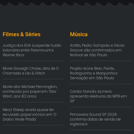
Filmes & Séries
Música
Justiça dos EUA suspende fusão
Anitta, Pedro Sampaio e Gloria
bilionária entre Paramount e
Groove são confirmados em
Warner Bros.
festival de São Paulo
Morre Daveigh Chase, atriz de O
Projeto reúne Belo, Pixote,
Chamado e Lilo & Stitch
Rodriguinho e Marquinhos
Sensação em São Paulo
Morre ator Michael Pennington,
conhecido por papel em ‘Star
Cantor francês Aymeric
Wars’, aos 82 anos
apresenta releituras da MPB em
SP
Meryl Streep revela quase ter
recusado papel icônico em ‘O
Primavera Sound SP 2026
Diabo Veste Prada’
confirma datas de venda de
ingressos