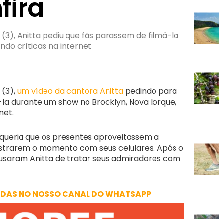
fira
(3), Anitta pediu que fãs parassem de filmá-la
do críticas na internet
(3),
um vídeo da cantora Anitta
pedindo para
-la durante um show no Brooklyn, Nova Iorque,
net.
e queria que os presentes aproveitassem a
strarem o momento com seus celulares. Após o
cusaram Anitta de tratar seus admiradores com
ADAS NO NOSSO CANAL DO WHATSAPP