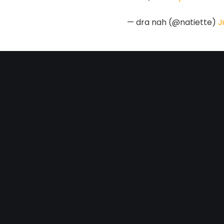
— dra nah (@natiette)
J