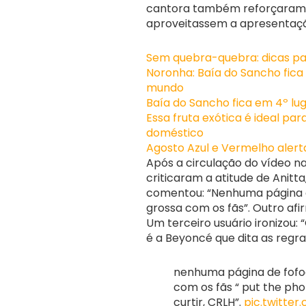
cantora também reforçaram 
aproveitassem a apresentaçã
Sem quebra-quebra: dicas pa
Noronha: Baía do Sancho fica 
mundo
Baía do Sancho fica em 4º lu
Essa fruta exótica é ideal par
doméstico
Agosto Azul e Vermelho aler
Após a circulação do vídeo na 
criticaram a atitude de Anitt
comentou: “Nenhuma página d
grossa com os fãs”. Outro afir
Um terceiro usuário ironizou:
é a Beyoncé que dita as regr
nenhuma página de fofo
com os fãs “ put the pho
curtir, CRLH”.
pic.twitte