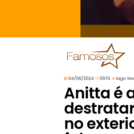
04/06/2024
09:15
Iago Se
Anitta é
destrata
no exteri