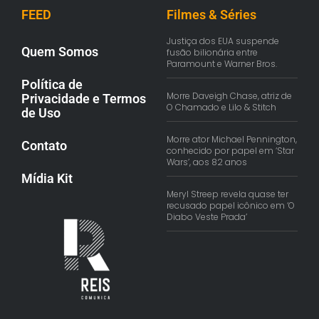
FEED
Filmes & Séries
Justiça dos EUA suspende
Quem Somos
fusão bilionária entre
Paramount e Warner Bros.
Política de
Morre Daveigh Chase, atriz de
Privacidade e Termos
O Chamado e Lilo & Stitch
de Uso
Morre ator Michael Pennington,
Contato
conhecido por papel em ‘Star
Wars’, aos 82 anos
Mídia Kit
Meryl Streep revela quase ter
recusado papel icônico em ‘O
Diabo Veste Prada’