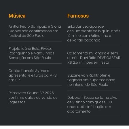
Música
Famosos
Anitta, Pedro Sampaio e Gloria
Erika Januza aparece
Groove são confirmados em
deslumbrante de biquíni após
festival de São Paulo
término com Arlindinho e
deixa fãs babando
Projeto reúne Belo, Pixote,
Rodriguinho e Marquinhos
Casamento milionário e sem
Sensação em São Paulo
a mãe: Davi Brito DEVE GASTAR
R$ 2,5 milhões em festa
Cantor francês Aymeric
apresenta releituras da MPB
Suzane von Richthofen é
em SP
flagrada em supermercado
no interior de São Paulo
Primavera Sound SP 2026
confirma datas de venda de
Deborah Secco se torna alvo
ingressos
de vizinho com quase 100
anos após infiltração em
apartamento