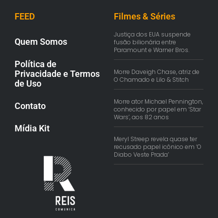
FEED
Filmes & Séries
Justiça dos EUA suspende
Quem Somos
fusão bilionária entre
Paramount e Warner Bros.
Política de
Morre Daveigh Chase, atriz de
Privacidade e Termos
O Chamado e Lilo & Stitch
de Uso
Morre ator Michael Pennington,
Contato
conhecido por papel em ‘Star
Wars’, aos 82 anos
Mídia Kit
Meryl Streep revela quase ter
recusado papel icônico em ‘O
Diabo Veste Prada’