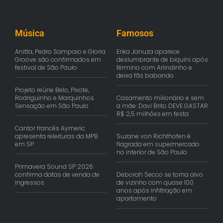
Música
Famosos
Anitta, Pedro Sampaio e Gloria
Erika Januza aparece
Groove são confirmados em
deslumbrante de biquíni após
festival de São Paulo
término com Arlindinho e
deixa fãs babando
Projeto reúne Belo, Pixote,
Rodriguinho e Marquinhos
Casamento milionário e sem
Sensação em São Paulo
a mãe: Davi Brito DEVE GASTAR
R$ 2,5 milhões em festa
Cantor francês Aymeric
apresenta releituras da MPB
Suzane von Richthofen é
em SP
flagrada em supermercado
no interior de São Paulo
Primavera Sound SP 2026
confirma datas de venda de
Deborah Secco se torna alvo
ingressos
de vizinho com quase 100
anos após infiltração em
apartamento