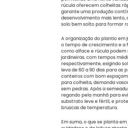
rúcula oferecem colheitas rá
garante uma produção contín
desenvolvimento mais lento, 
solo bem solto para formar ra
A organização do plantio em j
o tempo de crescimento e a f
como alface e rúcula podem s
jardineiras, com tempos médio
respectivamente, exigindo sol
leva de 60 a 90 dias para as 
canteiros com bom espaçament
para colheita, demanda vasos 
sem pedras. Após a semeadura,
regando pela manhã para evi
substrato leve e fértil, e pr
bruscas de temperatura.
Em suma, o que se planta em 