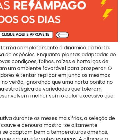
nsforma completamente a dinâmica da horta,
osa de espécies. Enquanto plantas adaptadas ao
as condições, folhas, raízes e hortaliças de
ram um ambiente favorável para prosperar. O
adores é tentar replicar em junho os mesmos
s no verão, ignorando que uma horta bonita no
ha estratégica de variedades que toleram
senvolvem melhor sem o calor excessivo que
tiva durante os meses mais frios, a seleção de
a, couve e cenoura mostra-se altamente
ões se adaptam bem a temperaturas amenas,
 que ocupa diferentes espaços. A alface e a