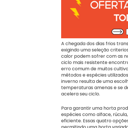
A chegada dos dias frios tra
exigindo uma seleção criteri
calor podem sofrer com as nov
ciclo mais resistente encont
erro comum de muitos cultiv
métodos e espécies utilizado
inverno resulta de uma escol
temperaturas amenas e se de
acelera seu ciclo.
Para garantir uma horta produ
espécies como alface, rúcul
eficiente. Essas quatro opç
permitindo uma horta variada