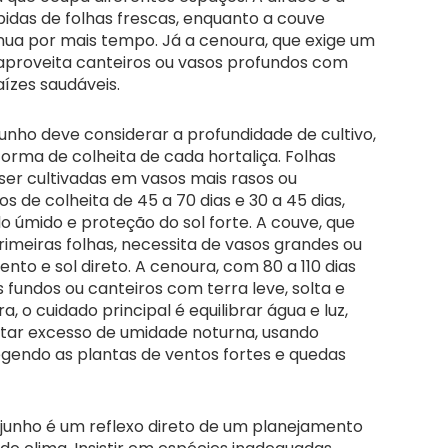
pidas de folhas frescas, enquanto a couve
ua por mais tempo. Já a cenoura, que exige um
aproveita canteiros ou vasos profundos com
ízes saudáveis.
unho deve considerar a profundidade de cultivo,
orma de colheita de cada hortaliça. Folhas
er cultivadas em vasos mais rasos ou
s de colheita de 45 a 70 dias e 30 a 45 dias,
o úmido e proteção do sol forte. A couve, que
primeiras folhas, necessita de vasos grandes ou
o e sol direto. A cenoura, com 80 a 110 dias
fundos ou canteiros com terra leve, solta e
 o cuidado principal é equilibrar água e luz,
tar excesso de umidade noturna, usando
otegendo as plantas de ventos fortes e quedas
junho é um reflexo direto de um planejamento