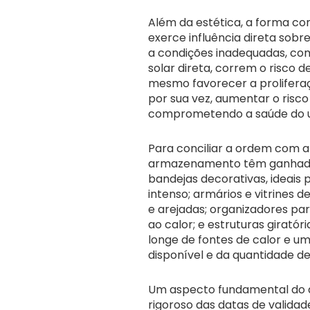
Além da estética, a forma c
exerce influência direta sobr
a condições inadequadas, com
solar direta, correm o risco d
mesmo favorecer a proliferaç
por sua vez, aumentar o risco 
comprometendo a saúde do u
Para conciliar a ordem com a
armazenamento têm ganhado 
bandejas decorativas, ideais 
intenso; armários e vitrines 
e arejadas; organizadores pa
ao calor; e estruturas girató
longe de fontes de calor e u
disponível e da quantidade de
Um aspecto fundamental do 
rigoroso das datas de valida