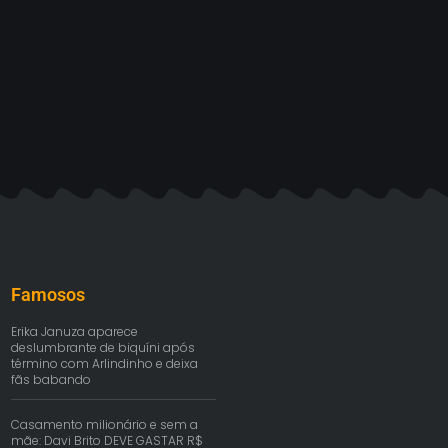
Famosos
Erika Januza aparece
deslumbrante de biquíni após
término com Arlindinho e deixa
fãs babando
Casamento milionário e sem a
mãe: Davi Brito DEVE GASTAR R$