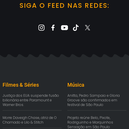
SIGA O FEED NAS REDES:
Filmes & Séries
Música
Justiça dos EUA suspende fusão
Anitta, Pedro Sampaio e Gloria
bilionária entre Paramount e
Groove são confirmados em
Warner Bros.
festival de São Paulo
Morre Daveigh Chase, atriz de O
Projeto reúne Belo, Pixote,
Chamado e Lilo & Stitch
Rodriguinho e Marquinhos
Sensação em São Paulo