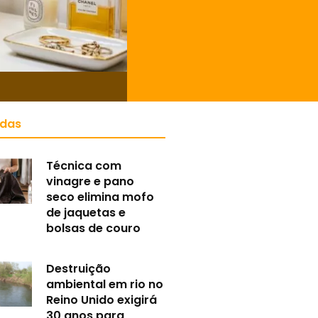
idas
Técnica com
vinagre e pano
seco elimina mofo
de jaquetas e
bolsas de couro
Destruição
ambiental em rio no
Reino Unido exigirá
30 anos para