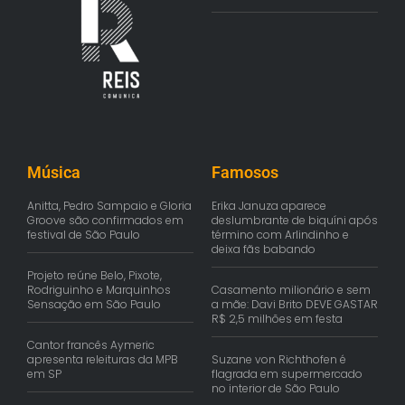
Música
Famosos
Anitta, Pedro Sampaio e Gloria
Erika Januza aparece
Groove são confirmados em
deslumbrante de biquíni após
festival de São Paulo
término com Arlindinho e
deixa fãs babando
Projeto reúne Belo, Pixote,
Rodriguinho e Marquinhos
Casamento milionário e sem
Sensação em São Paulo
a mãe: Davi Brito DEVE GASTAR
R$ 2,5 milhões em festa
Cantor francês Aymeric
apresenta releituras da MPB
Suzane von Richthofen é
em SP
flagrada em supermercado
no interior de São Paulo