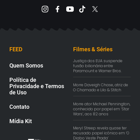
FEED
Filmes & Séries
Justiça dos EUA suspende
Quem Somos
fusão bilionária entre
Paramount e Warner Bros.
Política de
Morre Daveigh Chase, atriz de
Privacidade e Termos
O Chamado e Lilo & Stitch
de Uso
Morre ator Michael Pennington,
Contato
conhecido por papel em ‘Star
Wars’, aos 82 anos
Mídia Kit
Meryl Streep revela quase ter
recusado papel icônico em ‘O
Diabo Veste Prada’