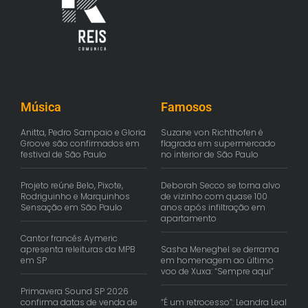
Música
Famosos
Anitta, Pedro Sampaio e Gloria
Suzane von Richthofen é
Groove são confirmados em
flagrada em supermercado
festival de São Paulo
no interior de São Paulo
Projeto reúne Belo, Pixote,
Deborah Secco se torna alvo
Rodriguinho e Marquinhos
de vizinho com quase 100
Sensação em São Paulo
anos após infiltração em
apartamento
Cantor francês Aymeric
apresenta releituras da MPB
Sasha Meneghel se derrama
em SP
em homenagem ao último
voo de Xuxa: “Sempre aqui”
Primavera Sound SP 2026
confirma datas de venda de
“É um retrocesso”: Leandra Leal