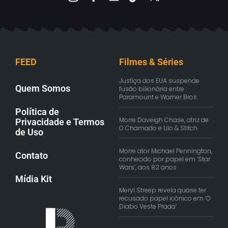
FEED
Filmes & Séries
Justiça dos EUA suspende
Quem Somos
fusão bilionária entre
Paramount e Warner Bros.
Política de
Morre Daveigh Chase, atriz de
Privacidade e Termos
O Chamado e Lilo & Stitch
de Uso
Morre ator Michael Pennington,
Contato
conhecido por papel em ‘Star
Wars’, aos 82 anos
Mídia Kit
Meryl Streep revela quase ter
recusado papel icônico em ‘O
Diabo Veste Prada’